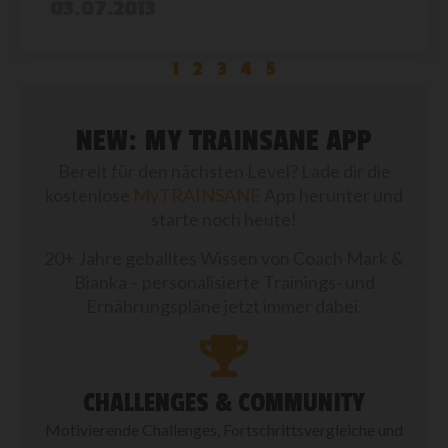
03.07.2013
1
2
3
4
5
NEW: MY TRAINSANE APP
Bereit für den nächsten Level? Lade dir die
kostenlose
MyTRAINSANE
App herunter und
starte noch heute!
20+ Jahre geballtes Wissen von Coach Mark &
Bianka – personalisierte Trainings- und
Ernährungspläne jetzt immer dabei.
CHALLENGES & COMMUNITY
Motivierende Challenges, Fortschrittsvergleiche und