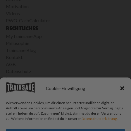
Motivation
Videos
PWO-CarbCalculator
RECHTLICHES
MyTrainsane App
Philosophie
Trainsane Blog
Kontakt
AGB
Datenschutz
Impressum
24H VERSAND IN DER SCHWEIZ
Cookie-Einwilligung
Bis 15h bestellt, morgen geliefert
Kostenlose Lieferung ab CHF 100.- Einkauf
Wir verwenden Cookies, um dir einen benutzerfreundlichen digitalen
CHF 10.- Porto für Bestellungen < CHF 100.-
Auftritt sowie um personalisierte Anzeigen und Angebote zur Verfügung zu
stellen. Indem du auf „Zustimmen“ klickst, stimmst du deren Verwendung
SOCIAL MEDIA
zu. Weitere Informationen findest du in unserer
Datenschutzerklärung .