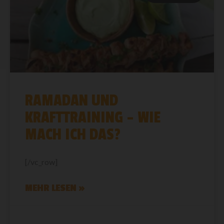
RAMADAN UND
KRAFTTRAINING – WIE
MACH ICH DAS?
[/vc_row]
MEHR LESEN »