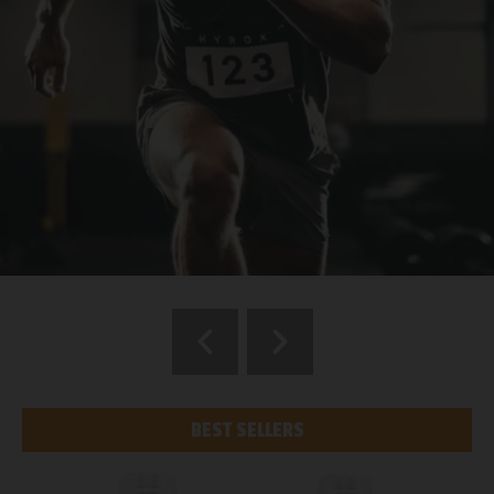
Der Hyrox-Guide
UNSER GUIDE ZEIGT DIR, WIE DU KRAFT +
KONDITION + TECHNIK KOMBINIERST.
BEST SELLERS
MEHR ERFAHREN