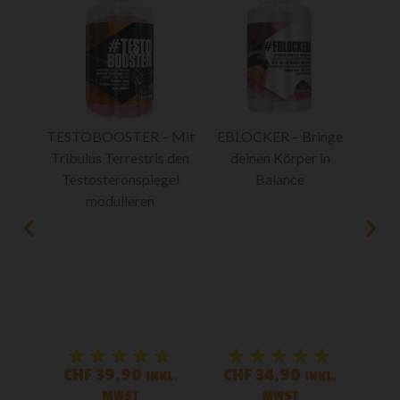
-3
R –
TESTOBOOSTER – Mit
EBLOCKER – Bringe
Day
ner
Tribulus Terrestris den
deinen Körper in
Stac
Testosteronspiegel
Balance
Fa
modulieren
★
★
★★★★★
★★★★★
★★★★★
★★★★★
CHF
39,90
CHF
34,90
C
KL.
INKL.
INKL.
MWST
MWST