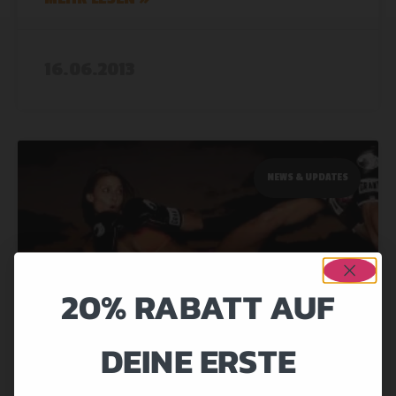
16.06.2013
NEWS & UPDATES
20% RABATT AUF
DEINE ERSTE
GET SHREDDED – CARB