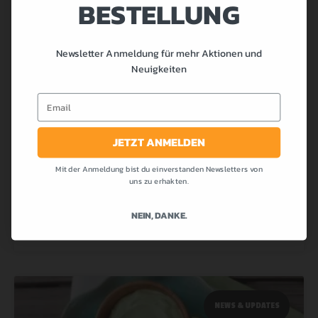
TIMING: DIE RICHTIGEN
BESTELLUNG
KOHLENHYDRATE ZUR
RICHTIGEN ZEIT
Newsletter Anmeldung für mehr Aktionen und
Neuigkeiten
Wie bereits im vorgängigen Blog Get Shredded –
Email
Low Carb, No Carb oder High Carb – Was denn
nun? angesprochen, beschäftigen wir uns nun mit
JETZT ANMELDEN
MEHR LESEN »
Mit der Anmeldung bist du einverstanden Newsletters von
uns zu erhakten.
NEIN, DANKE.
24.06.2013
NEWS & UPDATES