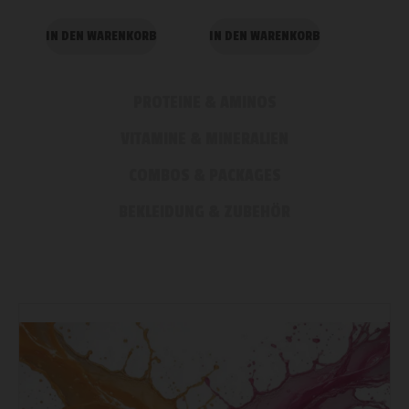
IN DEN WARENKORB
IN DEN WARENKORB
IN DE
PROTEINE & AMINOS
VITAMINE & MINERALIEN
COMBOS & PACKAGES
BEKLEIDUNG & ZUBEHÖR