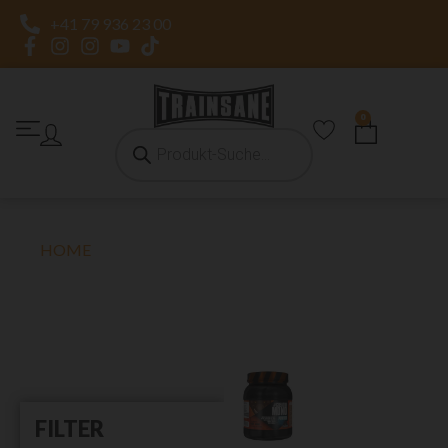
+41 79 936 23 00
0
HOME
»
KREATIN
KREATIN
FILTER