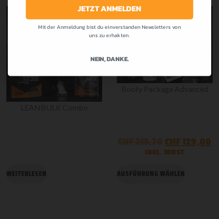
JETZT ANMELDEN
Mit der Anmeldung bist du einverstanden Newsletters von
-30%
-40%
uns zu erhakten.
NEIN, DANKE.
Booty Package Advanced
LEANBULK Combo
CHF
213,70
CHF
129,00
INKL. MWST
WEITERLESEN
AUSFÜHRUNG WÄHLEN