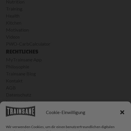
Nutrition
Training
Health
Kitchen
Motivation
Videos
PWO-CarbCalculator
RECHTLICHES
MyTrainsane App
Philosophie
Trainsane Blog
Kontakt
AGB
Datenschutz
Impressum
24H VERSAND IN DER SCHWEIZ
Cookie-Einwilligung
Bis 15h bestellt, morgen geliefert
Kostenlose Lieferung ab CHF 100.- Einkauf
Wir verwenden Cookies, um dir einen benutzerfreundlichen digitalen