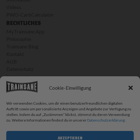
Videos
PWO-CarbCalculator
RECHTLICHES
MyTrainsane App
Philosophie
Trainsane Blog
Kontakt
AGB
Datenschutz
Impressum
24H VERSAND IN DER SCHWEIZ
Cookie-Einwilligung
Bis 15h bestellt, morgen geliefert
Kostenlose Lieferung ab CHF 100.- Einkauf
Wir verwenden Cookies, um dir einen benutzerfreundlichen digitalen
CHF 10.- Porto für Bestellungen < CHF 100.-
Auftritt sowie um personalisierte Anzeigen und Angebote zur Verfügung zu
stellen. Indem du auf „Zustimmen“ klickst, stimmst du deren Verwendung
SOCIAL MEDIA
zu. Weitere Informationen findest du in unserer
Datenschutzerklärung .
AKZEPTIEREN