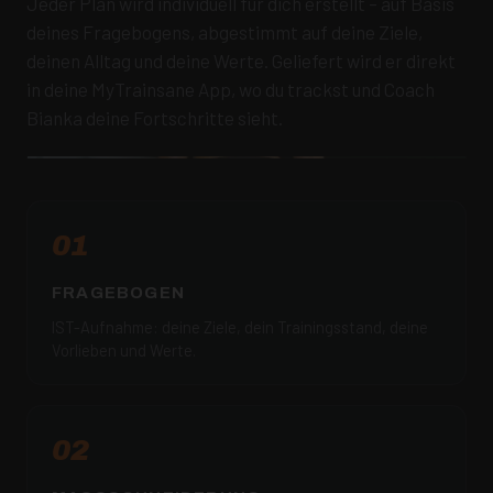
Jeder Plan wird individuell für dich erstellt – auf Basis
deines Fragebogens, abgestimmt auf deine Ziele,
deinen Alltag und deine Werte. Geliefert wird er direkt
in deine MyTrainsane App, wo du trackst und Coach
Bianka deine Fortschritte sieht.
01
FRAGEBOGEN
IST-Aufnahme: deine Ziele, dein Trainingsstand, deine
Vorlieben und Werte.
02