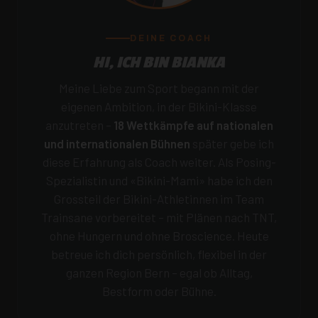
DEINE COACH
HI, ICH BIN BIANKA
Meine Liebe zum Sport begann mit der
eigenen Ambition, in der Bikini-Klasse
anzutreten –
18 Wettkämpfe auf nationalen
und internationalen Bühnen
später gebe ich
diese Erfahrung als Coach weiter. Als Posing-
Spezialistin und «Bikini-Mami» habe ich den
Grossteil der Bikini-Athletinnen im Team
Trainsane vorbereitet – mit Plänen nach TNT,
ohne Hungern und ohne Broscience. Heute
betreue ich dich persönlich, flexibel in der
ganzen Region Bern – egal ob Alltag,
Bestform oder Bühne.