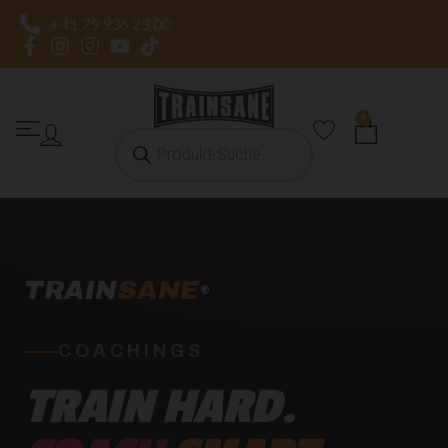
+41 79 936 23 00
0
TRAIN
SANE
®
COACHINGS
TRAIN HARD.