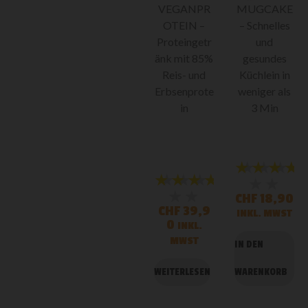
VEGANPR
MUGCAKE
OTEIN –
– Schnelles
Proteingetr
und
änk mit 85%
gesundes
Reis- und
Küchlein in
Erbsenprote
weniger als
in
3 Min
★★★★
★★★
★★★★★
★★★
★★
★★
CHF
18,90
CHF
39,9
INKL. MWST
0
INKL.
MWST
IN DEN
WEITERLESEN
WARENKORB