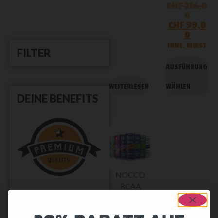
CHF
216,0
0
CHF
99,0
0
INKL. MWST
FILTER
AUSFÜHRUNG
WEITERLESEN
WÄHLEN
DEINE BENEFITS
NOCCO
BCAA
PORTOFREI
330ml
Portofreie Lieferung ab