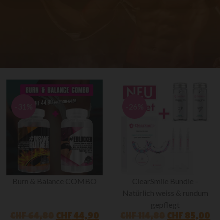
-31%
-26%
Burn & Balance COMBO
ClearSmile Bundle –
Natürlich weiss & rundum
gepflegt
CHF
64,80
CHF
44,90
CHF
114,80
CHF
85,00