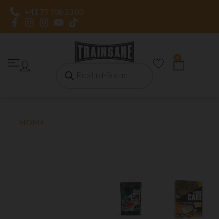
+41 79 936 23 00
0
HOME
»
PROTEINE
PROTEINE