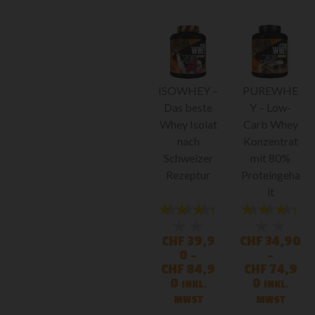
ISOWHEY –
PUREWHE
Das beste
Y – Low-
Whey Isolat
Carb Whey
nach
Konzentrat
Schweizer
mit 80%
Rezeptur
Proteingeha
lt
★★★★★
★★★
★★★★
★★★
★★
★★
CHF
39,9
CHF
34,90
0
–
–
CHF
84,9
CHF
74,9
0
0
INKL.
INKL.
MWST
MWST