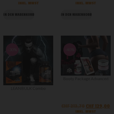
INKL. MWST
INKL. MWST
IN DEN WARENKORB
IN DEN WARENKORB
-30%
-40%
Booty Package Advanced
LEANBULK Combo
CHF
213,70
CHF
129,00
INKL. MWST