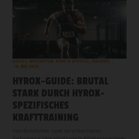
GUIDES
,
MOTIVATION
,
NEWS & UPDATES
,
TRAINING
18. MAI 2026
HYROX-GUIDE: BRUTAL
STARK DURCH HYROX-
SPEZIFISCHES
KRAFTTRAINING
Vom Bodybuilder-Look zur echten Hyrox-
Performance Viele ambitionierte Athleten investieren