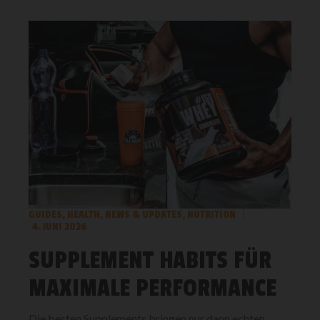
GUIDES
,
HEALTH
,
NEWS & UPDATES
,
NUTRITION
4. JUNI 2026
SUPPLEMENT HABITS FÜR
MAXIMALE PERFORMANCE
Die besten Supplements bringen nur dann echten