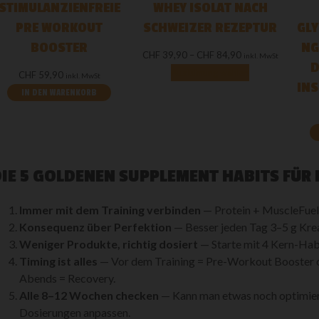
STIMULANZIENFREIE
WHEY ISOLAT NACH
PRE WORKOUT
SCHWEIZER REZEPTUR
GL
BOOSTER
NG
CHF
39,90
–
CHF
84,90
inkl. MwSt
D
Ausführung wählen
CHF
59,90
inkl. MwSt
INS
IN DEN WARENKORB
IE 5 GOLDENEN SUPPLEMENT HABITS FÜ
Immer mit dem Training verbinden
— Protein + MuscleFuel 
Konsequenz über Perfektion
— Besser jeden Tag 3–5 g Krea
Weniger Produkte, richtig dosiert
— Starte mit 4 Kern-Hab
Timing ist alles
— Vor dem Training = Pre-Workout Booster o
Abends = Recovery.
Alle 8–12 Wochen checken
— Kann man etwas noch optimier
Dosierungen anpassen.