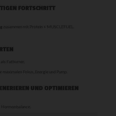
STIGEN FORTSCHRITT
ng
zusammen mit Protein + MUSCLEFUEL.
ARTEN
R
als Fatburner.
r maximalen Fokus, Energie und Pump.
GENERIEREN UND OPTIMIEREN
nd Hormonbalance.