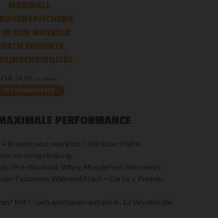
MAXIMALE
YKOGENSPEICHERU
 IN DEN MUSKELN
URCH ERHÖHTE
ULINSENSIBILITÄT
CHF
34,90
inkl. MwSt
IN DEN WARENKORB
R MAXIMALE PERFORMANCE
+ Kreatin post-workout = stärkster Habit.
tin als unregelmässig.
its (Pre-Workout, Whey, MuscleFuel, Recovery).
der Fatburner, Während/Nach = Carbs + Protein,
en? Mit Coach anschauen und alle 8–12 Wochen die