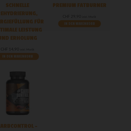
SCHNELLE
PREMIUM FATBURNER
REHYDRIERUNG,
CHF
29,90
inkl. MwSt
RGIEFÜLLUNG FÜR
IN DEN WARENKORB
TIMALE LEISTUNG
UND ERHOLUNG
CHF
14,90
inkl. MwSt
IN DEN WARENKORB
CARBCONTROL –