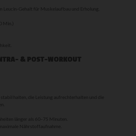
m Leucin-Gehalt für Muskelaufbau und Erholung.
0 Min.)
keit.
INTRA- & POST-WORKOUT
tabil halten, die Leistung aufrechterhalten und die
en.
nheiten länger als 60–75 Minuten.
 maximale Nährstoffaufnahme.