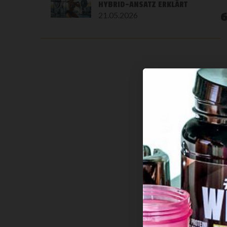
HYBRID-ANSATZ ERKLÄRT
21.05.2026
7
T
S
D
K
K
S