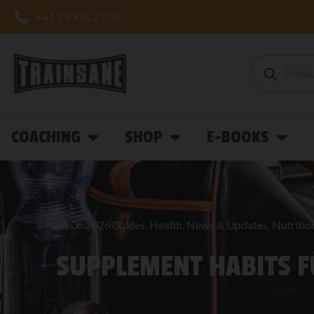
+41 79 936 23 00
COACHING
SHOP
E-BOOKS
04.06.2026
Guides
,
Health
,
News & Updates
,
Nutritio
SUPPLEMENT HABITS 