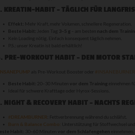
. KREATIN-HABIT – TÄGLICH FÜR LANGFRI
Effekt:
Mehr Kraft, mehr Volumen, schnellere Regeneration.
Beste Habit:
Jeden Tag
3–5 g
– am besten
nach dem Traini
Kein Loading nötig. Einfach konsequent täglich nehmen.
P.S.: unser Kreatin ist bald erhältlich!
4. PRE-WORKOUT HABIT – DEN MOTOR ST
INSANEPUMP
als Pre-Workout Booster oder
#INSANEBURNE
Beste Habit:
20–30 Minuten
vor dem Training
einnehmen fü
Ideal für schwere Krafttage oder Hyrox-Sessions.
. NIGHT & RECOVERY HABIT – NACHTS RE
#
DREAMBURNER
: Fettverbrennung während du schläfst.
Burn & Balance
Combo
:
Unterstützung für Stoffwechsel u
este Habit:
30–60 Minuten
vor dem Schlafengehen
einnehmen.