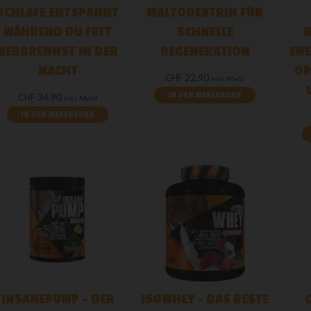
SCHLAFE ENTSPANNT
MALTODEXTRIN FÜR
WÄHREND DU FETT
SCHNELLE
VERBRENNST IN DER
REGENERATION
ENE
NACHT
OP
CHF
22,90
inkl. MwSt
IN DEN WARENKORB
CHF
34,90
inkl. MwSt
IN DEN WARENKORB
INSANEPUMP – DER
ISOWHEY – DAS BESTE