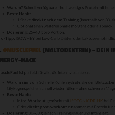
Warum?
Schnell verfügbares, hochwertiges Protein mit hohe
Beste Habit:
1 Shake
direkt nach dem Training
(innerhalb von 30–6
Optional einen weiteren Shake morgens oder als Snack.
Dosierung:
25–40 g pro Portion.
ro-Tipp:
ISOWHEY bei Low-Carb Diäten oder Laktoseempfindlich
.
#MUSCLEFUEL
(MALTODEXTRIN) – DEIN 
ENERGY-HACK
uscleFuel
ist perfekt für alle, die intensiv trainieren.
Warum sinnvoll?
Schnelle Kohlenhydrate, die den Blutzucker s
Glykogenspeicher schnell wieder füllen – ohne schweren Mag
Beste Habit:
Intra-Workout
gemischt mit
ISOTONICDRINK
bei Ei
Oder
direkt post-workout
zusammen mit Protein für
Dosierung:
30–60 g je nach Trainingsdauer und Intensität.