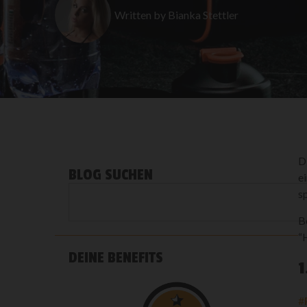
Written by
Bianka Stettler
D
BLOG SUCHEN
e
s
B
“
DEINE BENEFITS
1
#