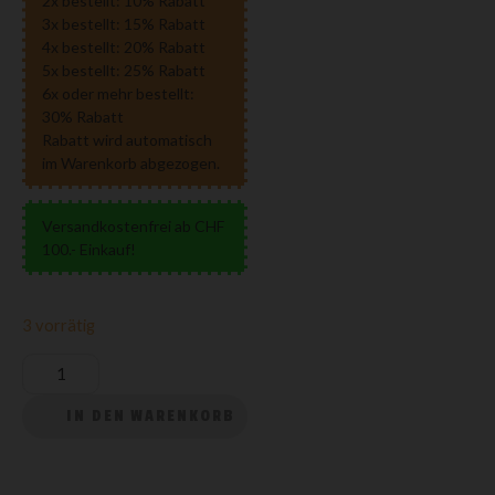
2x bestellt: 10% Rabatt
3x bestellt: 15% Rabatt
4x bestellt: 20% Rabatt
5x bestellt: 25% Rabatt
6x oder mehr bestellt:
30% Rabatt
Rabatt wird automatisch
im Warenkorb abgezogen.
Versandkostenfrei ab CHF
100.- Einkauf!
3 vorrätig
IN DEN WARENKORB