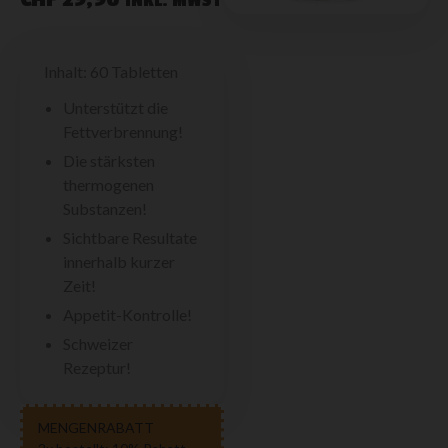
INKL. MWST
Inhalt: 60 Tabletten
Unterstützt die
Fettverbrennung!
Die stärksten
thermogenen
Substanzen!
Sichtbare Resultate
innerhalb kurzer
Zeit!
Appetit-Kontrolle!
Schweizer
Rezeptur!
MENGENRABATT