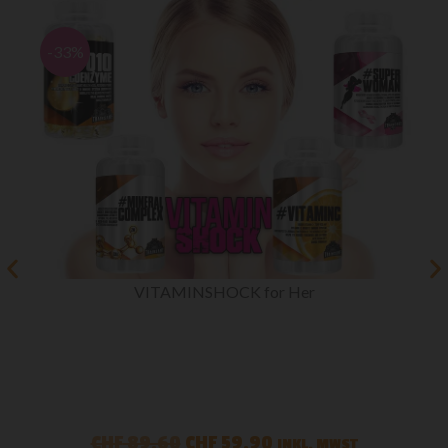
-33%
VITAMINSHOCK for Her
CHF
89,60
CHF
59,90
INKL. MWST