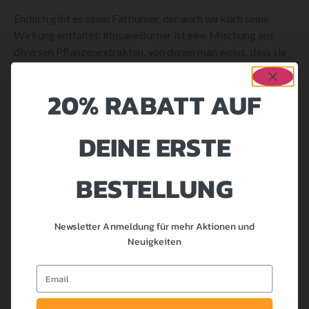
Endlich gibt es einen Fatburner, der auch wirklich seine
Wirkung entfaltet. #InsaneBurner ist eine Mischung aus
diversen Pflanzenextrakten, von denen man weiss, dass sie
eine Rolle in der Fettverbrennung spielen. Die enthaltenen
Pflanzenextrakte wirken auf den Stoffwechsel, die
20% RABATT AUF
Körpertemperatur oder vermindern die Aktivität gewisser
Enzyme, welcher einen Abbau von Körperfett verhindern.
DEINE ERSTE
#InsaneBurner ist ein Premium Fatburner der Extraklasse
und verspricht was er hält. Mit Sport läuft deine
Fettverbrennung läuft auf Hochtouren.
BESTELLUNG
Durch die synergistische Wirkung ist #InsaneBurner
besonders stark. Eine Substanz alleine kann nicht viel
Newsletter Anmeldung für mehr Aktionen und
bewirken, doch die geballte Combo macht den Unterschied.
Neuigkeiten
Doch auch hier sei angemerkt, dass ohne das richtige
Training und eine gute Ernährung kein grosser Effekt
Email
spürbar ist. Daher empfehlen wir die Einnahme dieses
Fatburner optimalerweise mit einem
Coaching
zu