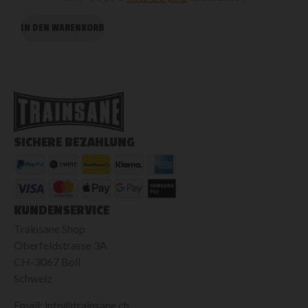
IN DEN WARENKORB
I
SICHERE BEZAHLUNG
KUNDENSERVICE
Trainsane Shop
Oberfeldstrasse 3A
CH-3067 Boll
Schweiz
Email: info@trainsane.ch