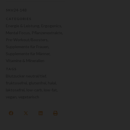
24-148
SKU
CATEGORIES
Energie & Leistung
,
Ergogenics
,
Mental Focus
,
Pflanzenextrakte
,
Pre-Workout/Boosters
,
Supplemente für Frauen
,
Supplemente für Männer
,
Vitamine & Mineralien
TAGS
Blutzucker neutral/tief
,
fruktosefrei
,
glutenfrei
,
halal
,
laktosefrei
,
low-carb
,
low-fat
,
vegan
,
vegetarisch