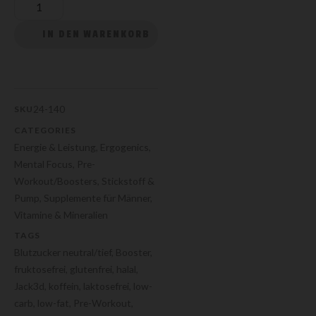
IN DEN WARENKORB
24-140
SKU
CATEGORIES
Energie & Leistung
,
Ergogenics
,
Mental Focus
,
Pre-
Workout/Boosters
,
Stickstoff &
Pump
,
Supplemente für Männer
,
Vitamine & Mineralien
TAGS
Blutzucker neutral/tief
,
Booster
,
fruktosefrei
,
glutenfrei
,
halal
,
Jack3d
,
koffein
,
laktosefrei
,
low-
carb
,
low-fat
,
Pre-Workout
,