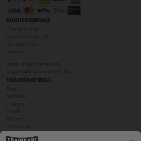
KUNDENSERVICE
Trainsane Shop
Oberfeldstrasse 3A
CH-3067 Boll
Schweiz
Email: info@trainsane.ch
Supportanfragen nur via E-Mail.
TRAINSANE WELT
Blog
Nutrition
Training
Health
Kitchen
Motivation
Videos