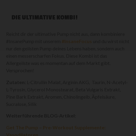
DIE ULTIMATIVE KOMBI!
Reicht dir der ultimative Pump nicht aus, dann kombiniere
#InsanePump mit unserem
#InsaneFocus
und du wirst nicht
nur den geilsten Pump deines Lebens haben, sondern auch
einen messerscharfen Fokus. Diese Kombi ist das
Allergeilste was es momentan auf dem Markt gibt.
Versprochen!
Zutaten:
L-Citrullin Malat, Arginin AKG, Taurin, N-Acetyl-
L-Tyrosin, Glycerol Monostearat, Beta Vulgaris Extrakt,
Pine Bark Extrakt, Aromen, Chinolingelb, Äpfelsäure,
Sucralose, Silik
Weiterführende BLOG-Artikel:
Get The Pump – Pre-Workout Supplemente:
Vasodilatoren