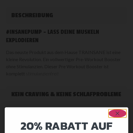
BESCHREIBUNG
#INSANEPUMP – LASS DEINE MUSKELN
EXPLODIEREN
Das neuste Produkt aus dem Hause TRAINSANE ist eine
kleine Revolution. Ein vollwertiger Pre-Workout Booster
ohne Stimulanzien. Dieser Pre Workout Booster ist
komplett
stimulanzienfrei!
KEIN CRAVING & KEINE SCHLAFPROBLEME
Pre-Workout Supplemente gibt es wie Sand am Meer, doch
unser #InsanePump ist was ganz Spezielles. Er enthält im
20% RABATT AUF
Gegensatz zu den allermeisten Produkten, keine
Stimulanzien wie Koffein. Viele Booster enthalten so grosse