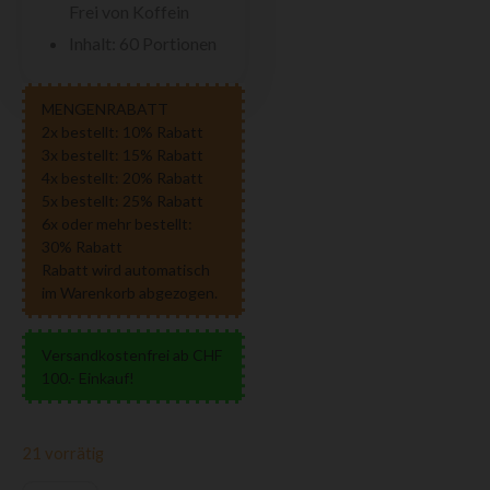
Frei von Koffein
Inhalt: 60 Portionen
MENGENRABATT
2x bestellt: 10% Rabatt
3x bestellt: 15% Rabatt
4x bestellt: 20% Rabatt
5x bestellt: 25% Rabatt
6x oder mehr bestellt:
30% Rabatt
Rabatt wird automatisch
im Warenkorb abgezogen.
Versandkostenfrei ab CHF
100.- Einkauf!
21 vorrätig