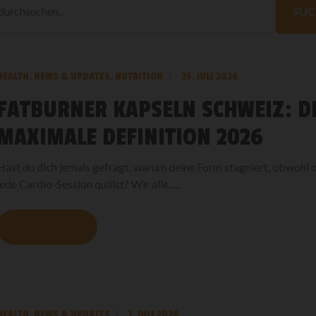
durchsuchen
SUC
HEALTH
,
NEWS & UPDATES
,
NUTRITION
25. JULI 2026
FATBURNER KAPSELN SCHWEIZ: D
MAXIMALE DEFINITION 2026
Hast du dich jemals gefragt, warum deine Form stagniert, obwohl
jede Cardio-Session quälst? Wir alle......
MEHR LESEN
HEALTH
,
NEWS & UPDATES
1. JULI 2026