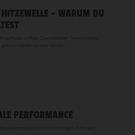
 HITZEWELLE – WARUM DU
LTEST
fe auffüllen solltest Zwei Wochen Temperaturen
geht an keinem spurlos vorbei....
ALE PERFORMANCE
 du sie konsequent und zum richtigen Zeitpunkt
 mit denen du mehr...