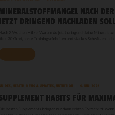
MINERALSTOFFMANGEL NACH DER
JETZT DRINGEND NACHLADEN SOL
Nach 2 Wochen Hitze: Warum du jetzt dringend deine Mineralstof
über 30 Grad, harte Trainingseinheiten und starkes Schwitzen – das 
MEHR LESEN
GUIDES
,
HEALTH
,
NEWS & UPDATES
,
NUTRITION
4. JUNI 2026
SUPPLEMENT HABITS FÜR MAXIM
Die besten Supplements bringen nur dann echten Fortschritt, wenn
einsetzt. In diesem Guide zeigen wir dir smarte Supplement Habits,