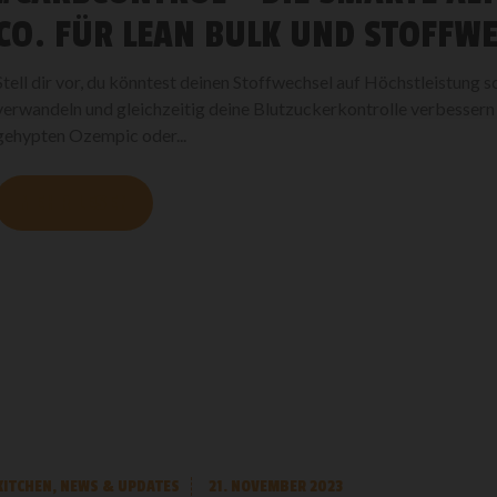
CO. FÜR LEAN BULK UND STOFFW
Stell dir vor, du könntest deinen Stoffwechsel auf Höchstleistung 
verwandeln und gleichzeitig deine Blutzuckerkontrolle verbesser
gehypten Ozempic oder...
MEHR LESEN
KITCHEN
,
NEWS & UPDATES
21. NOVEMBER 2023