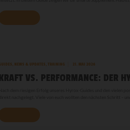
MEHR LESEN
GUIDES
,
NEWS & UPDATES
,
TRAINING
21. MAI 2026
KRAFT VS. PERFORMANCE: DER H
Nach dem riesigen Erfolg unseres Hyrox-Guides und den vielen p
direkt nachgelegt. Viele von euch wollten den nächsten Schritt – und
MEHR LESEN