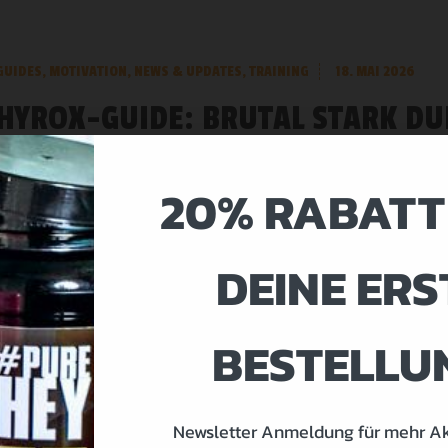
GUIDES
,
MOTIVATION
,
NEWS & UPDATES
,
TRAINING
18. MAI 2026
HYROX-GUIDE: BRUTAL STARK DU
KRAFTTRAINING
20% RABATT
Vom Bodybuilder-Look zur echten Hyrox-Performance Viele ambiti
Training – und scheitern dann doch. Nicht weil sie zu wenig trainieren
DEINE ERS
MEHR LESEN
BESTELLU
KITCHEN
,
NEWS & UPDATES
,
NUTRITION
30. APRIL 2026
Newsletter Anmeldung für mehr A