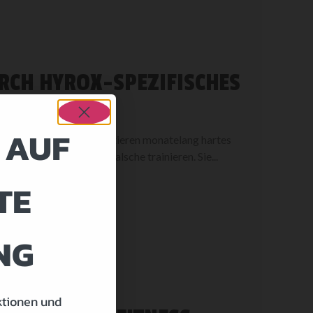
RCH HYROX-SPEZIFISCHES
 AUF
onierte Athleten investieren monatelang hartes
, sondern weil sie das Falsche trainieren. Sie...
TE
NG
ktionen und