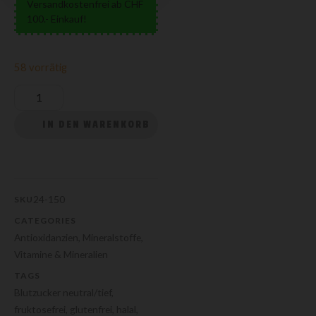
Versandkostenfrei ab CHF
100.- Einkauf!
58 vorrätig
IN DEN WARENKORB
24-150
SKU
CATEGORIES
Antioxidanzien
,
Mineralstoffe
,
Vitamine & Mineralien
TAGS
Blutzucker neutral/tief
,
fruktosefrei
,
glutenfrei
,
halal
,