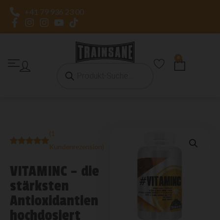
+41 79 936 23 00
0
(
1
Kundenrezension)
Bewertet
1
mit
5.00
von 5,
VITAMINC – die
basierend
auf
stärksten
Kundenbewertung
Antioxidantien
hochdosiert