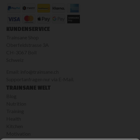
KUNDENSERVICE
Trainsane Shop
Oberfeldstrasse 3A
CH-3067 Boll
Schweiz
Email: info@trainsane.ch
Supportanfragen nur via E-Mail.
TRAINSANE WELT
Blog
Nutrition
Training
Health
Kitchen
Motivation