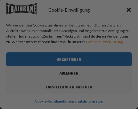
Videos
PWO-CarbCalculator
Cookie-Einwilligung
RECHTLICHES
MyTrainsane App
Wir verwenden Cookies, um dir einen benutzerfreundlichen digitalen
Auftritt sowie um personalisierte Anzeigen und Angebote zur Verfügung zu
Philosophie
stellen. Indem du auf „Zustimmen“ klickst, stimmst du deren Verwendung
Trainsane Blog
zu. Weitere Informationen findest du in unserer
Datenschutzerklärung .
Kontakt
AGB
AKZEPTIEREN
Datenschutz
Impressum
ABLEHNEN
24H VERSAND IN DER SCHWEIZ
Bis 15h bestellt, morgen geliefert
EINSTELLUNGEN ANSEHEN
Kostenlose Lieferung ab CHF 100.- Einkauf
CHF 10.- Porto für Bestellungen < CHF 100.-
Cookie-Richtlinie
Datenschutz
Impressum
SOCIAL MEDIA
BLOG SUCHE