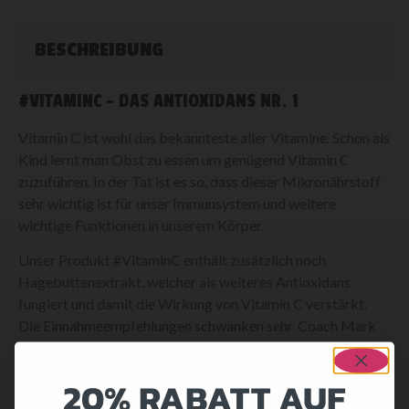
BESCHREIBUNG
#VITAMINC – DAS ANTIOXIDANS NR. 1
Vitamin C ist wohl das bekannteste aller Vitamine. Schon als
Kind lernt man Obst zu essen um genügend Vitamin C
zuzuführen. In der Tat ist es so, dass dieser Mikronährstoff
sehr wichtig ist für unser Immunsystem und weitere
wichtige Funktionen in unserem Körper.
Unser Produkt #VitaminC enthält zusätzlich noch
Hagebuttenextrakt, welcher als weiteres Antioxidans
fungiert und damit die Wirkung von Vitamin C verstärkt.
Die Einnahmeempfehlungen schwanken sehr. Coach Mark
ist in seiner jahrelangen Coaching-Praxis zu der
Überzeugung gekommen lieber mehr als zu wenig Vitamin
20% RABATT AUF
C zuzuführen, da es wasserlöslich ist und die überflüssige