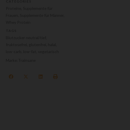
CATEGORIES
Proteine
,
Supplemente für
Frauen
,
Supplemente für Männer
,
Whey Protein
TAGS
Blutzucker neutral/tief
,
fruktosefrei
,
glutenfrei
,
halal
,
low-carb
,
low-fat
,
vegetarisch
Marke:
Trainsane