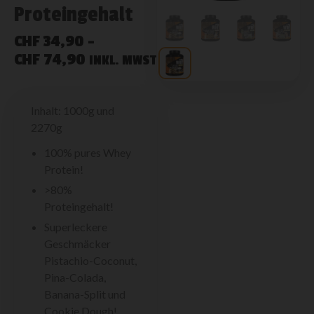
Proteingehalt
CHF
34,90
–
CHF
74,90
INKL. MWST
Inhalt: 1000g und
2270g
100% pures Whey
Protein!
>80%
Proteingehalt!
Superleckere
Geschmäcker
Pistachio-Coconut,
Pina-Colada,
Banana-Split und
Cookie Dough!