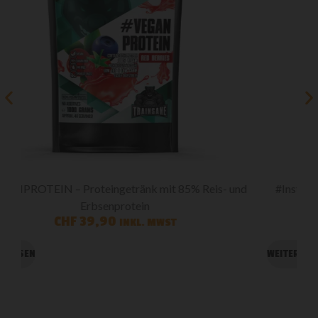
d
#InstantBCAA Unicorn Sparkle – LIMITED EDITION
CHF
39,90
INKL. MWST
WEITERLESEN
I