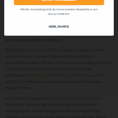
Wertigkeit des Produktes. Wir wollten etwas Spezielles
Mit der Anmeldung bist du einverstanden Newsletters von
kreieren und haben uns bei den Geschmäckern von
uns zu erhakten.
Cocktails und Süssspeisen inspirieren lassen.
NEIN, DANKE.
Pina-Colada, Pistachio-Coconut, Cookie Dough und
Banana-Split erinnern in der Tat mehr an Ferien am Strand,
als an ein langweiliges Getränk.
#PureWhey ist reich an BCAA, welche essentiell sind für
unseren Körper und den Muskelaufbau besonders
unterstützen. Whey Protein ist ein ganz besonderes Protein,
da es nicht sauer ist sondern ph-neutral. Lest den
interessanten
Artikel
von Profi-Coach Mark dazu. Hier
erfahrt ihr viele interessante Aspekte und Vorteile von
Whey Protein.
Mit einem Proteingehalt von über 80% ist #WheyPure
besonders hochwertig, da es auch gleichzeitig einen
niedrigen Fett- und Kohlenhydratgehalt aufweist. Der
superleckere Protein-Shake kann mit Wasser oder Milch