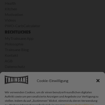
Health
Kitchen
Motivation
Videos
PWO-CarbCalculator
RECHTLICHES
MyTrainsane App
Philosophie
Trainsane Blog
Kontakt
AGB
Datenschutz
Impressum
24H VERSAND IN DER SCHWEIZ
Cookie-Einwilligung
Bis 15h bestellt, morgen geliefert
Kostenlose Lieferung ab CHF 100.- Einkauf
Wir verwenden Cookies, um dir einen benutzerfreundlichen digitalen
CHF 10.- Porto für Bestellungen < CHF 100.-
Auftritt sowie um personalisierte Anzeigen und Angebote zur Verfügung zu
stellen. Indem du auf „Zustimmen“ klickst, stimmst du deren Verwendung
SOCIAL MEDIA
zu. Weitere Informationen findest du in unserer
Datenschutzerklärung .