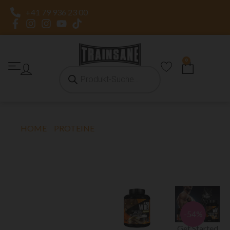
+41 79 936 23 00
0
HOME
»
PROTEINE
»
WHEY PROTEIN
WHEY PROTEIN
-54%
Get Started