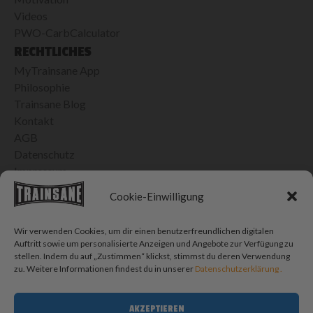
Videos
PWO-CarbCalculator
RECHTLICHES
MyTrainsane App
Philosophie
Trainsane Blog
Kontakt
AGB
Datenschutz
Impressum
24H VERSAND IN DER SCHWEIZ
Cookie-Einwilligung
Bis 15h bestellt, morgen geliefert
Kostenlose Lieferung ab CHF 100.- Einkauf
Wir verwenden Cookies, um dir einen benutzerfreundlichen digitalen
CHF 10.- Porto für Bestellungen < CHF 100.-
Auftritt sowie um personalisierte Anzeigen und Angebote zur Verfügung zu
stellen. Indem du auf „Zustimmen“ klickst, stimmst du deren Verwendung
SOCIAL MEDIA
zu. Weitere Informationen findest du in unserer
Datenschutzerklärung .
AKZEPTIEREN