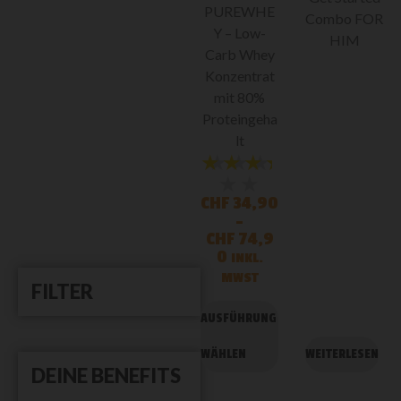
PUREWHE
Combo FOR
Y – Low-
HIM
Carb Whey
Konzentrat
mit 80%
Proteingeha
lt
★★★★★
★★★
★★
CHF
34,90
–
CHF
74,9
0
INKL.
MWST
FILTER
AUSFÜHRUNG
WÄHLEN
WEITERLESEN
DEINE BENEFITS