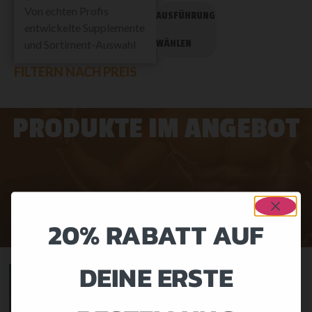
Von echten Profis
AUSFÜHRUNG
entwickelte Supplemente
und Sortiment-Auswahl
WÄHLEN
FILTERN NACH PREIS
PRODUKTE IM ANGEBOT
20% RABATT AUF
DEINE ERSTE
-31%
-26%