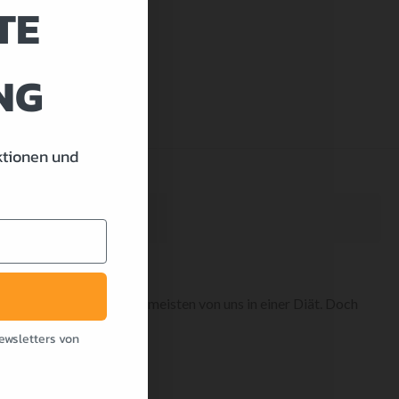
TE
NG
ktionen und
rgrossen Hürden für die meisten von uns in einer Diät. Doch
 mehr widerstehen.
ewsletters von
UGCAKE
süssen.