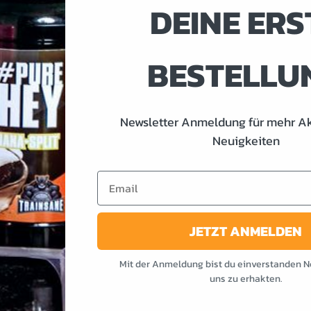
DEINE ERS
BESTELLU
NSIONEN (1)
Newsletter Anmeldung für mehr A
Neuigkeiten
Email
ES GEWISSEN
JETZT ANMELDEN
 vermisst in einer Diät. Verzicht und Hungern sind die beiden übe
ry und Caramel Geschmack musst du den süssen Versuchungen nicht
Mit der Anmeldung bist du einverstanden N
uns zu erhakten.
dein Magerquark oder deinen selbstgemachten Kuchen, wie zB.
#M
r Sirup – ganz ohne künstlichen Geschmack.