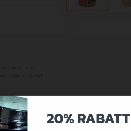
 Food
,
Saucen
,
Sirup
weet
,
vegan
,
vegetarisch
20% RABATT