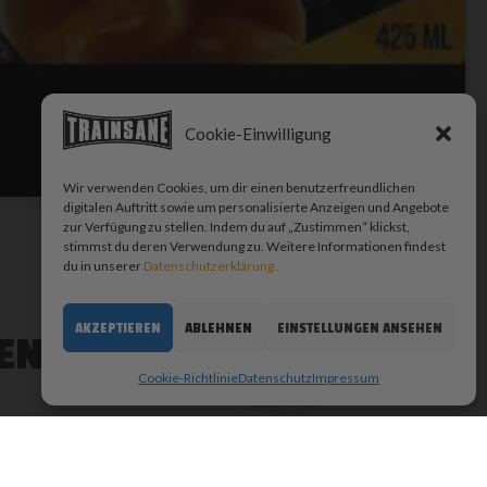
Cookie-Einwilligung
Wir verwenden Cookies, um dir einen benutzerfreundlichen
digitalen Auftritt sowie um personalisierte Anzeigen und Angebote
zur Verfügung zu stellen. Indem du auf „Zustimmen“ klickst,
stimmst du deren Verwendung zu. Weitere Informationen findest
du in unserer
Datenschutzerklärung .
AKZEPTIEREN
ABLEHNEN
EINSTELLUNGEN ANSEHEN
EN …
Cookie-Richtlinie
Datenschutz
Impressum
x
 | Beste Schweizer Qualität