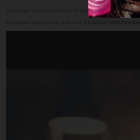
Als salzige Variante empfehlen wir euch
#ZEROSAUCE
zu prob
Garantiert kein Zucker, kein Fett, 0 kcal und 100% Gesch