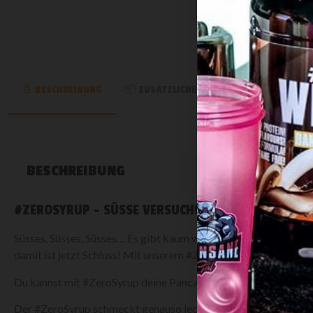
BESCHREIBUNG
ZUSÄTZLICHE INFORMATION
REZE
BESCHREIBUNG
#ZEROSYRUP – SÜSSE VERSUCHUNG OHNE SCHLECHT
Süsses, Süsses, Süsses… Es gibt kaum was anderes, was man mehr
damit ist jetzt Schluss! Mit unserem #ZeroSyrup in Strawber
Du kannst mit #ZeroSyrup deine Pancakes, deinen Haferbrei, 
Der #ZeroSyrup schmeckt genauso lecker wie ein herkömmliche