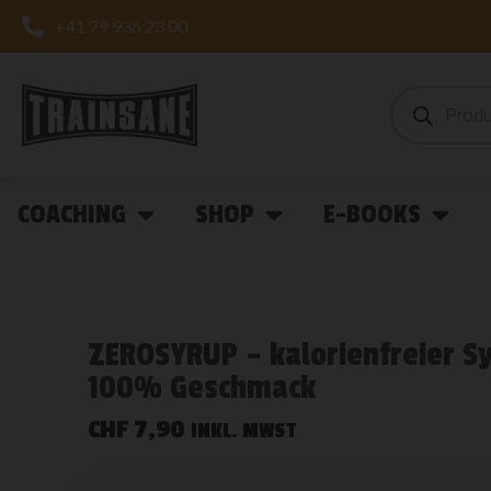
+41 79 936 23 00
COACHING
SHOP
E-BOOKS
ZEROSYRUP – kalorienfreier S
100% Geschmack
CHF
7,90
INKL. MWST