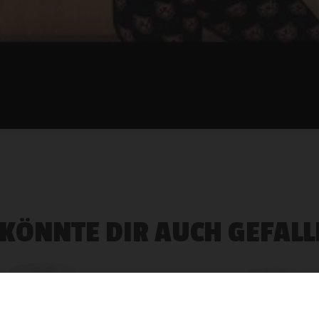
 KÖNNTE DIR AUCH GEFALL
Gratis Lieferung ab CHF 100.-
ndkostenfrei ab CHF 100.- | Mengenrabatte auf ausgewählte Produkte