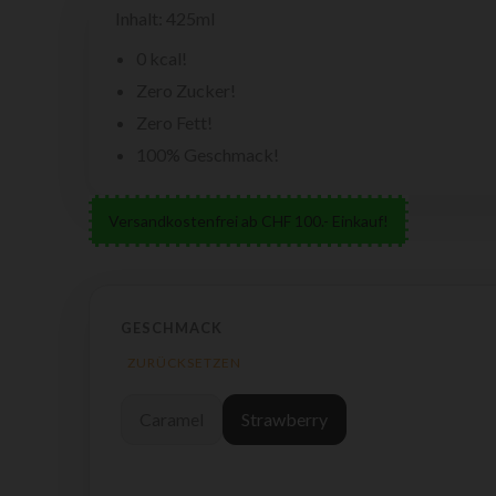
Inhalt: 425ml
0 kcal!
Zero Zucker!
Zero Fett!
100% Geschmack!
Versandkostenfrei ab CHF 100.- Einkauf!
GESCHMACK
ZURÜCKSETZEN
Caramel
Strawberry