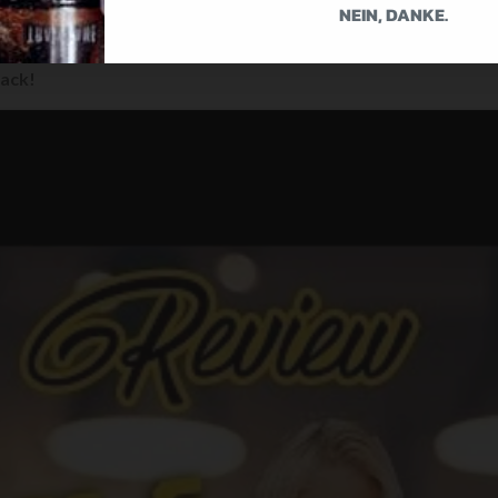
NEIN, DANKE.
ieren.
mack!