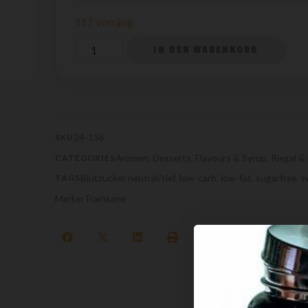
117 vorrätig
IN DEN WARENKORB
24-136
SKU
Aromen
,
Desserts
,
Flavours & Syrup
,
Riegel &
CATEGORIES
Blutzucker neutral/tief
,
low-carb
,
low-fat
,
sugarfree
,
s
TAGS
Marke:
Trainsane