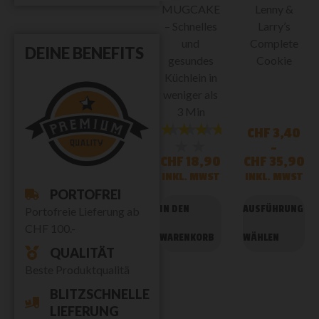
MUGCAKE
Lenny &
– Schnelles
Larry’s
und
Complete
DEINE BENEFITS
gesundes
Cookie
Küchlein in
weniger als
3 Min
★★★★★
★★★
CHF
3,40
★★
–
CHF
18,90
CHF
35,90
INKL. MWST
INKL. MWST
PORTOFREI
IN DEN
AUSFÜHRUNG
Portofreie Lieferung ab
CHF 100.-
WARENKORB
WÄHLEN
QUALITÄT
Beste Produktqualitä
BLITZSCHNELLE
LIEFERUNG