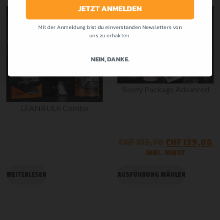
JETZT ANMELDEN
Mit der Anmeldung bist du einverstanden Newsletters von
-30%
-40%
uns zu erhakten.
NEIN, DANKE.
Booty Package Advanced
LEANBULK Combo
CHF
213,70
CHF
129,00
INKL. MWST
WEITERLESEN
AUSFÜHRUNG WÄHLEN