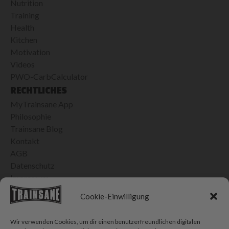
Nutrition
Training
Health
Kitchen
Motivation
Videos
PWO-CarbCalculator
RECHTLICHES
MyTrainsane App
Philosophie
Trainsane Blog
Kontakt
AGB
Datenschutz
Impressum
24H VERSAND IN DER SCHWEIZ
Cookie-Einwilligung
Bis 15h bestellt, morgen geliefert
Kostenlose Lieferung ab CHF 100.- Einkauf
Wir verwenden Cookies, um dir einen benutzerfreundlichen digitalen