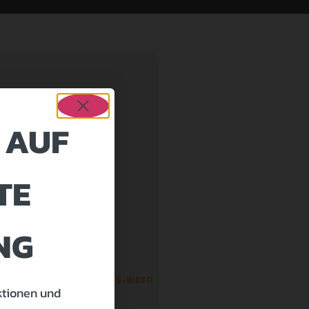
 AUF
TE
NG
ZURÜCK ZUR ÜBUNGS-VIDEO
ktionen und
ÜBERSICHT