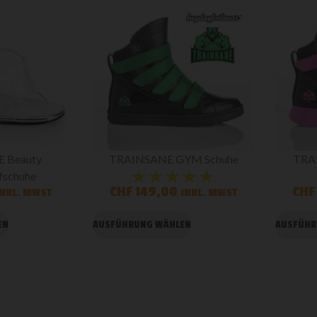
 Beauty
TRAINSANE GYM Schuhe
TRAI
★★★★★
★★★★★
schuhe
CHF
149,00
CHF
INKL. MWST
INKL. MWST
EN
AUSFÜHRUNG WÄHLEN
AUSFÜHR