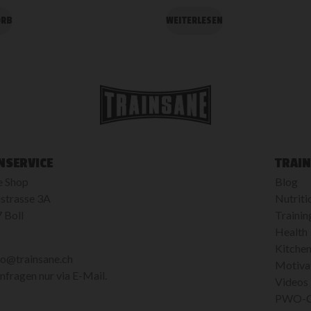
ORB
WEITERLESEN
NSERVICE
TRAIN
e Shop
Blog
strasse 3A
Nutriti
 Boll
Trainin
Health
Kitche
fo@trainsane.ch
Motiva
fragen nur via E-Mail.
Videos
PWO-Ca