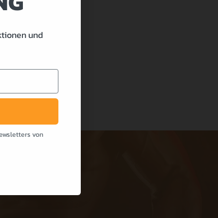
NG
ktionen und
ewsletters von