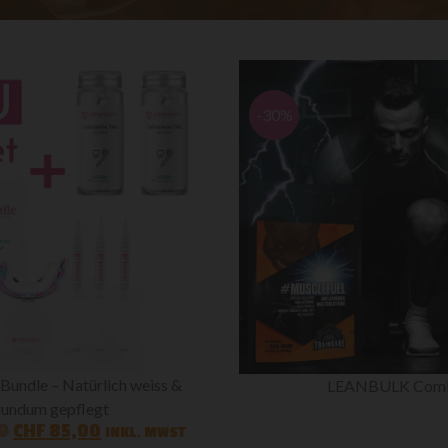
-30%
Bundle – Natürlich weiss &
LEANBULK Com
rundum gepflegt
0
CHF
85,00
INKL. MWST