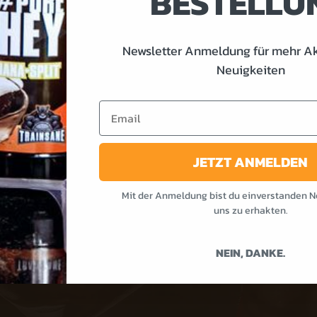
BESTELLU
Newsletter Anmeldung für mehr A
Neuigkeiten
Email
JETZT ANMELDEN
Mit der Anmeldung bist du einverstanden N
PRODUKTE IM ANGEBOT
uns zu erhakten.
NEIN, DANKE.