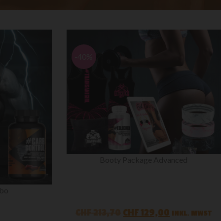
-40%
Booty Package Advanced
bo
CHF
213,70
CHF
129,00
INKL. MWST