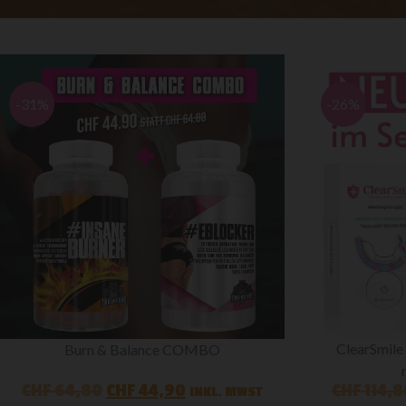
-31%
-26%
ClearSmile 
Burn & Balance COMBO
CHF
64,80
CHF
44,90
CHF
114,8
INKL. MWST