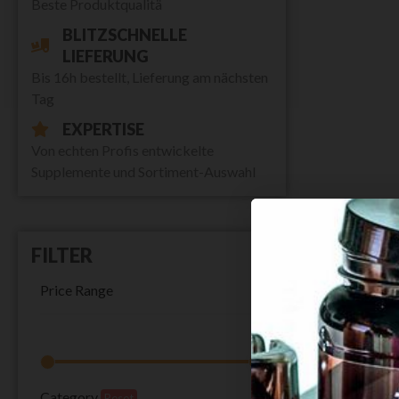
Beste Produktqualitä
BLITZSCHNELLE
LIEFERUNG
Bis 16h bestellt, Lieferung am nächsten
Tag
EXPERTISE
Von echten Profis entwickelte
Supplemente und Sortiment-Auswahl
FILTER
Price Range
Category
Reset