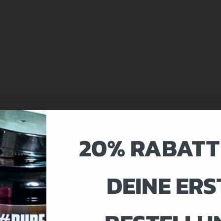
20% RABATT
DEINE ERS