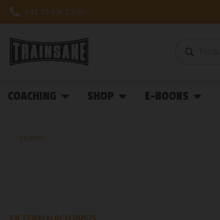
+41 79 936 23 00
COACHING
SHOP
E-BOOKS
HOME
»
41
41
FILTERN NACH PREIS