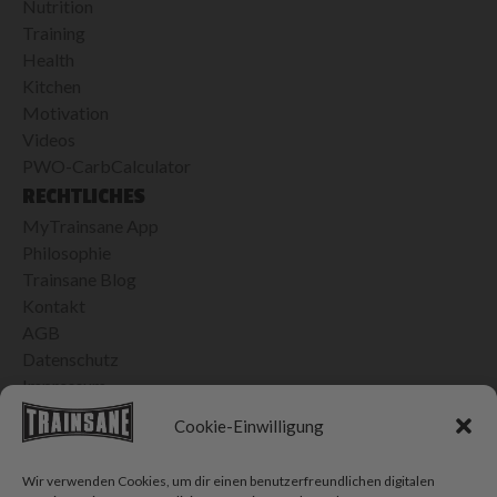
Nutrition
Training
Health
Kitchen
Motivation
Videos
PWO-CarbCalculator
RECHTLICHES
MyTrainsane App
Philosophie
Trainsane Blog
Kontakt
AGB
Datenschutz
Impressum
24H VERSAND IN DER SCHWEIZ
Cookie-Einwilligung
Bis 15h bestellt, morgen geliefert
Kostenlose Lieferung ab CHF 100.- Einkauf
Wir verwenden Cookies, um dir einen benutzerfreundlichen digitalen