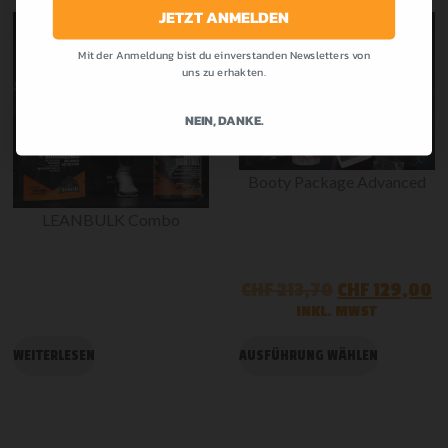
JETZT ANMELDEN
Mit der Anmeldung bist du einverstanden Newsletters von
-30%
-40%
uns zu erhakten.
NEIN, DANKE.
Booty Package Advanced
LEANBULK Combo
CHF
213,70
CHF
129,00
INKL. MWST
WEITERLESEN
AUSFÜHRUNG WÄHLEN