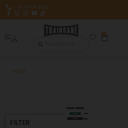
+41 79 936 23 00
0
HOME
»
2-ER SET
2-ER SET
FILTER