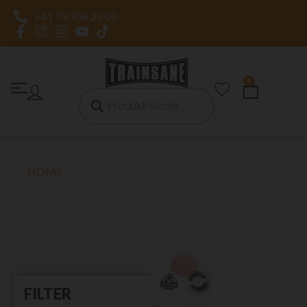
+41 79 936 23 00
0
HOME
»
#31
#31
FILTER