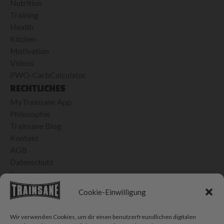
Nutrition
Training
Health
Kitchen
Motivation
Videos
PWO-CarbCalculator
RECHTLICHES
MyTrainsane App
Philosophie
Trainsane Blog
Kontakt
AGB
Datenschutz
Impressum
24H VERSAND IN DER SCHWEIZ
Cookie-Einwilligung
Bis 15h bestellt, morgen geliefert
Kostenlose Lieferung ab CHF 100.- Einkauf
Wir verwenden Cookies, um dir einen benutzerfreundlichen digitalen