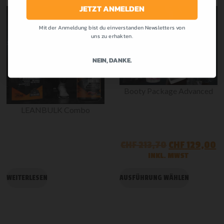
JETZT ANMELDEN
Mit der Anmeldung bist du einverstanden Newsletters von
-30%
-40%
uns zu erhakten.
NEIN, DANKE.
Booty Package Advanced
LEANBULK Combo
CHF
213,70
CHF
129,00
INKL. MWST
WEITERLESEN
AUSFÜHRUNG WÄHLEN