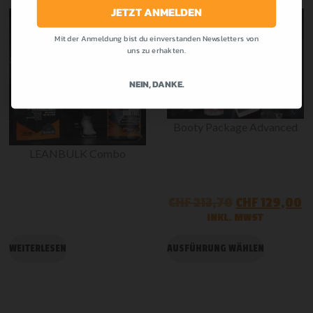
JETZT ANMELDEN
Mit der Anmeldung bist du einverstanden Newsletters von
-30%
-40%
uns zu erhakten.
NEIN, DANKE.
Booty Package Advanced
LEANBULK Combo
CHF
213,70
CHF
129,00
INKL. MWST
WEITERLESEN
AUSFÜHRUNG WÄHLEN