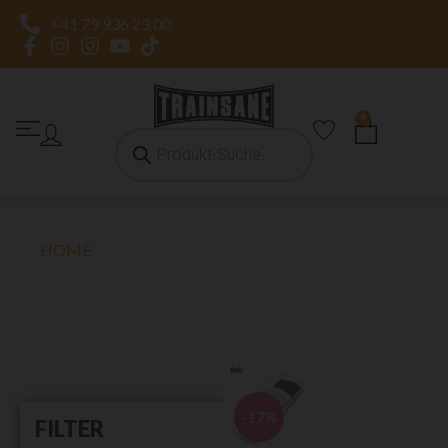
+41 79 936 23 00
0
HOME
»
DOLL
DOLL
-17%
FILTER