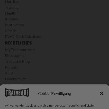
Nutrition
Training
Health
Kitchen
Motivation
Videos
PWO-CarbCalculator
RECHTLICHES
MyTrainsane App
Philosophie
Trainsane Blog
Kontakt
AGB
Datenschutz
Impressum
24H VERSAND IN DER SCHWEIZ
Cookie-Einwilligung
Bis 15h bestellt, morgen geliefert
Kostenlose Lieferung ab CHF 100.- Einkauf
Wir verwenden Cookies, um dir einen benutzerfreundlichen digitalen