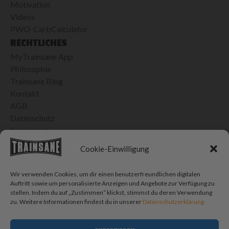
Motivation
Videos
PWO-CarbCalculator
RECHTLICHES
MyTrainsane App
Philosophie
Trainsane Blog
Kontakt
AGB
Datenschutz
Impressum
24H VERSAND IN DER SCHWEIZ
Cookie-Einwilligung
Bis 15h bestellt, morgen geliefert
Kostenlose Lieferung ab CHF 100.- Einkauf
Wir verwenden Cookies, um dir einen benutzerfreundlichen digitalen
CHF 10.- Porto für Bestellungen < CHF 100.-
Auftritt sowie um personalisierte Anzeigen und Angebote zur Verfügung zu
stellen. Indem du auf „Zustimmen“ klickst, stimmst du deren Verwendung
SOCIAL MEDIA
zu. Weitere Informationen findest du in unserer
Datenschutzerklärung .