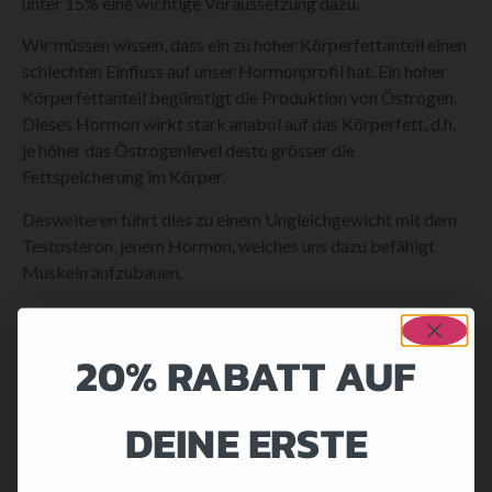
unter 15% eine wichtige Voraussetzung dazu.
Wir müssen wissen, dass ein zu hoher Körperfettanteil einen
schlechten Einfluss auf unser Hormonprofil hat. Ein hoher
Körperfettanteil begünstigt die Produktion von Östrogen.
Dieses Hormon wirkt stark anabol auf das Körperfett, d.h.
je höher das Östrogenlevel desto grösser die
Fettspeicherung im Körper.
Desweiteren führt dies zu einem Ungleichgewicht mit dem
Testosteron, jenem Hormon, welches uns dazu befähigt
Muskeln aufzubauen.
Besitzen wir nun einen zu hohen Körperfettanteil, gilt es
zunächst diesen zu reduzieren um eine sinnvolle und
20% RABATT AUF
effektive Aufbauphase zu beginnen.
DIE KALORIENZUFUHR
DEINE ERSTE
Wie anfangs erwähnt ist es absolut unsinnig eine zu hohe