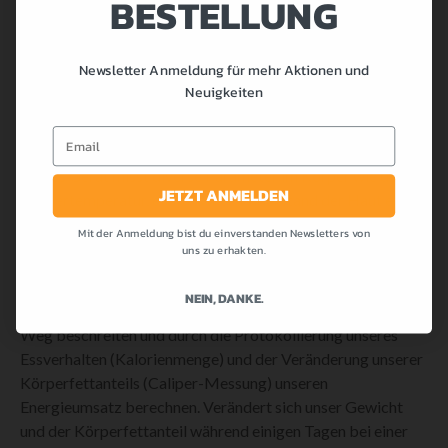
BESTELLUNG
tägliche Kalorienzufuhr anzustreben. Vielmehr genügt ein
leichtes Kalorienplus von 10-15%.
Zur Bestimmung des täglichen Energieumsatzes eignet sich
Newsletter Anmeldung für mehr Aktionen und
am besten der Sensewear. Es handelt sich hierbei um einen
Neuigkeiten
Kalorienmonitor, welchen wir während mindestens 24
Email
Stunden am Körper tragen.
Dieses Gerät misst diverse Parameter im Körper wie die
JETZT ANMELDEN
Körpertemperatur, elektrischer Widerstand der Haut etc.
Dadurch lässt sich eine sehr genaue Bestimmung unseres
Mit der Anmeldung bist du einverstanden Newsletters von
Energieumsatzes erzielen.
uns zu erhakten.
Haben wir nicht die Möglichkeit ein solches Gerät zu
NEIN, DANKE.
verwenden, dann müssen wir einen etwas aufwendigeren
Weg beschreiten und durch die Protokollierung unseres
Essverhalten (Kalorienmenge) und der Veränderung unserer
Körperfettanteils (Caliper-Messung) unseren
Energieumsatz berechnen. Verändert sich unser Gewicht
und der Körperfettanteil während einigen Tagen bei einer