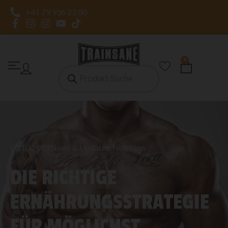
+41 79 936 23 00
0
01.10.2013
News & Updates
,
Nutrition
DIE RICHTIGE
ERNÄHRUNGSSTRATEGIE
FÜR MÖGLICHST