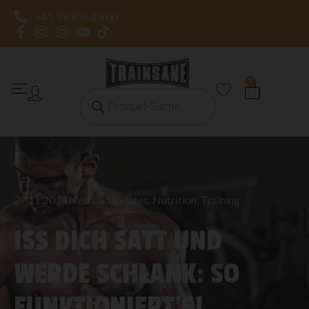
+41 79 936 23 00
0
27.11.2014
News & Updates
,
Nutrition
,
Training
ISS DICH SATT UND
WERDE SCHLANK: SO
FUNKTIONIERT’S!