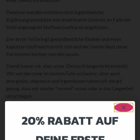
Daneben werden meistens noch irgendwelche
Ergänzungsprodukte wie unwirksame Globulis im Falle der
total angesagten Stoffwechselkuren angeboten.
Der erste Teil bringt gesundheitliche Risiken und einen
kaputten Stoffwechsel mit sich und der zweite lässt unser
Portmonee leichter werden lassen.
Damit haben wir aber unser Ziel noch lange nicht erreicht:
Wir werden zwar im besten Falle schlanker, aber auch
energielos, depressiv und irgendwann haben wir derart
genug, dass wir wieder “normal“ essen oder in das Gegenteil
umschlagen.
Was garantiert kommen wird, ist der JoJo-Effekt.
20% RABATT AUF
Doch wie schaut eine gute Diät wirklich aus?
Nun eine Diät bedeutet nichts anderes als eine
DEINE ERSTE
Ernährungsumstellung. Wir müssen die Nahrungszufuhr