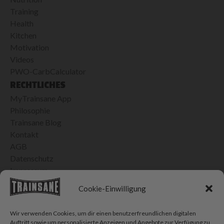
Training
Health
Kitchen
Motivation
Videos
PWO-CarbCalculator
RECHTLICHES
MyTrainsane App
Philosophie
Trainsane Blog
Kontakt
AGB
Datenschutz
Impressum
24H VERSAND IN DER SCHWEIZ
Cookie-Einwilligung
Bis 15h bestellt, morgen geliefert
Kostenlose Lieferung ab CHF 100.- Einkauf
Wir verwenden Cookies, um dir einen benutzerfreundlichen digitalen
CHF 10.- Porto für Bestellungen < CHF 100.-
Auftritt sowie um personalisierte Anzeigen und Angebote zur Verfügung zu