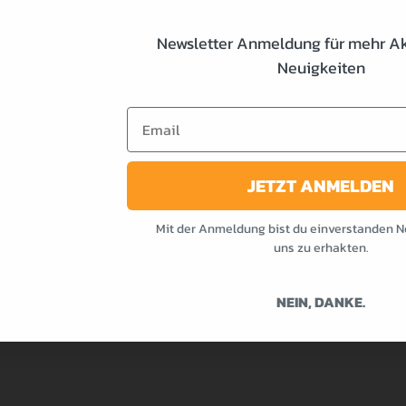
 Boll
Trainin
Health
Newsletter Anmeldung für mehr A
Kitche
Neuigkeiten
fo@trainsane.ch
Motiva
fragen nur via E-Mail.
Videos
Email
PWO-Ca
 MEDIA
BLOG
Blog
durchs
JETZT ANMELDEN
Mit der Anmeldung bist du einverstanden N
© 2026 Trainsane Shop. Alle Rechte vorbehalten.
uns zu erhakten.
NEIN, DANKE.