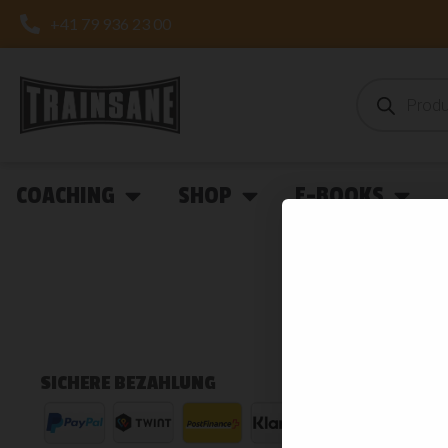
+41 79 936 23 00
COACHING
SHOP
E-BOOKS
SICHERE BEZAHLUNG
KUNDE
Trainsan
Oberfeld