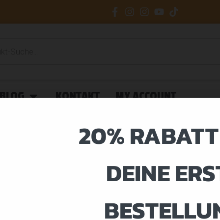
BLOG
KONTAKT
MY ACCOUNT
20% RABATT
DEINE ERS
NSERVICE
TRAIN
BESTELLU
e Shop
Blog
strasse 3A
Nutriti