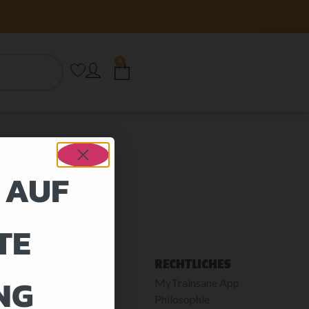
0
 AUF
TE
SANE WELT
RECHTLICHES
NG
MyTrainsane App
on
Philosophie