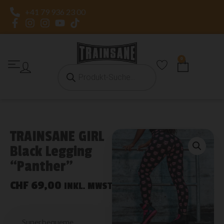
+41 79 936 23 00
0
TRAINSANE GIRL
Black Legging
“Panther”
CHF
69,00
INKL. MWST
Superbequeme