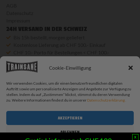
AGB
Datenschutz
Impressum
24H VERSAND IN DER SCHWEIZ
Bis 15h bestellt, morgen geliefert
Kostenlose Lieferung ab CHF 100.- Einkauf
CHF 10.- Porto für Bestellungen < CHF 100.-
SOCIAL MEDIA
Cookie-Einwilligung
Wir verwenden Cookies, um dir einen benutzerfreundlichen digitalen
BLOG SUCHE
Auftritt sowie um personalisierte Anzeigen und Angebote zur Verfügung zu
Blog
stellen. Indem du auf „Zustimmen“ klickst, stimmst du deren Verwendung
durchsuchen
SUCHEN
zu. Weitere Informationen findest du in unserer
Datenschutzerklärung .
© 2026 Trainsane Shop. Alle Rechte vorbehalten.
AKZEPTIEREN
ABLEHNEN
x