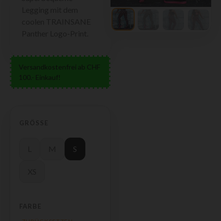
Legging mit dem
coolen TRAINSANE
Panther Logo-Print.
Versandkostenfrei ab CHF
100.- Einkauf!
GRÖSSE
L
M
S
XS
FARBE