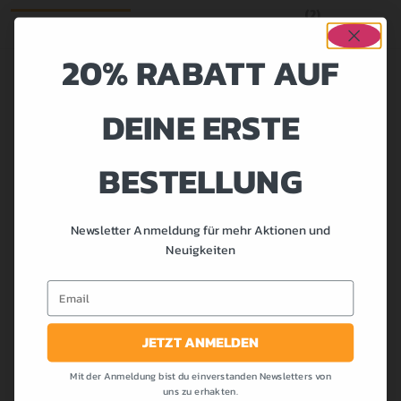
(2)
20% RABATT AUF
DEINE ERSTE
BESCHREIBUNG
BESTELLUNG
Superbequeme Legging mit dem coolen TRAINSANE
Panther Logo-Print. Mit dieser Legging fällst du sicher auf!
Du kannst sie hochgeschnitten tragen oder durch umlegen
Newsletter Anmeldung für mehr Aktionen und
tief sexy! Das Muster ist mittlerweile schon fast legendär.
Neuigkeiten
Email
JETZT ANMELDEN
Mit der Anmeldung bist du einverstanden Newsletters von
uns zu erhakten.