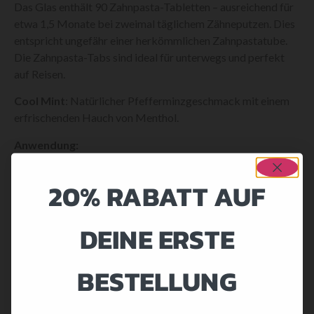
Das Glas enthält 90 Zahnpasta-Tabletten – ausreichend für
etwa 1,5 Monate bei zweimal täglichem Zähneputzen. Dies
entspricht ungefähr einer herkömmlichen Zahnpastatube.
Die Zahnpasta-Tabs sind ideal für unterwegs und perfekt
auf Reisen.
Cool Mint
: Natürlicher Pfefferminzgeschmack mit einem
erfrischenden Hauch von Menthol.
Anwendung:
Kauen
: Zerkaue eine Tablette, bis eine Paste entsteht.
20% RABATT AUF
Zähneputzen
: Putze wie gewohnt mit deiner
Zahnbürste.
Ausspülen & Lächeln
: Für ein frisches Gefühl
DEINE ERSTE
mindestens zweimal täglich verwenden.
Unsere innovative Zahnpasta-Tabs sind ein neues
BESTELLUNG
Mundpflegeprodukt zur Reinigung der Zähne. Sie sind
einfach zu verwenden, praktisch zu transportieren und
sorgen für frischen Atem – ideal für unterwegs!