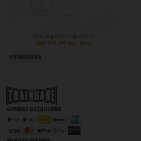
ClearSmile Bundle – Natürlich weiss & rundum gepflegt
CHF
114,80
CHF
85,00
INKL. MWST
IN DEN WARENKORB
SICHERE BEZAHLUNG
KUNDENSERVICE