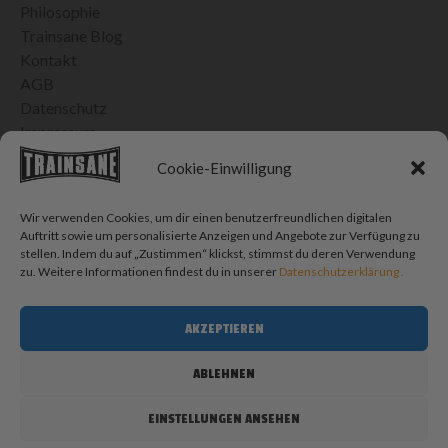
Philosophie
Trainsane Blog
Kontakt
AGB
Datenschutz
Impressum
24H VERSAND IN DER SCHWEIZ
Cookie-Einwilligung
Bis 15h bestellt, morgen geliefert
Kostenlose Lieferung ab CHF 100.- Einkauf
Wir verwenden Cookies, um dir einen benutzerfreundlichen digitalen
CHF 10.- Porto für Bestellungen < CHF 100.-
Auftritt sowie um personalisierte Anzeigen und Angebote zur Verfügung zu
stellen. Indem du auf „Zustimmen“ klickst, stimmst du deren Verwendung
SOCIAL MEDIA
zu. Weitere Informationen findest du in unserer
Datenschutzerklärung .
AKZEPTIEREN
BLOG SUCHE
Blog
ABLEHNEN
durchsuchen
SUCHEN
EINSTELLUNGEN ANSEHEN
© 2026 Trainsane Shop. Alle Rechte vorbehalten.