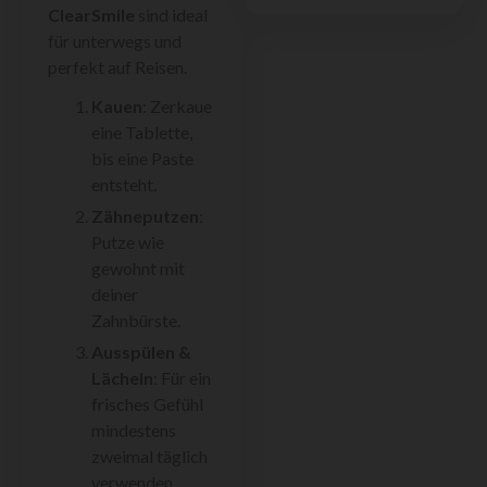
ClearSmile
sind ideal
für unterwegs und
perfekt auf Reisen.
Kauen
: Zerkaue
eine Tablette,
bis eine Paste
entsteht.
Zähneputzen
:
Putze wie
gewohnt mit
deiner
Zahnbürste.
Ausspülen &
Lächeln
: Für ein
frisches Gefühl
mindestens
zweimal täglich
verwenden.