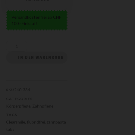
Versandkostenfrei ab CHF
100.- Einkauf!
IN DEN WARENKORB
240-334
SKU
CATEGORIES
Körperpflege
,
Zahnpflege
TAGS
Clearsmile
,
fluoridfrei
,
zahnpasta
tabs