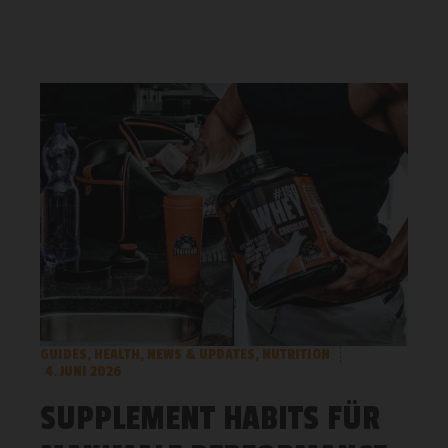
GUIDES
,
HEALTH
,
NEWS & UPDATES
,
NUTRITION
4. JUNI 2026
SUPPLEMENT HABITS FÜR