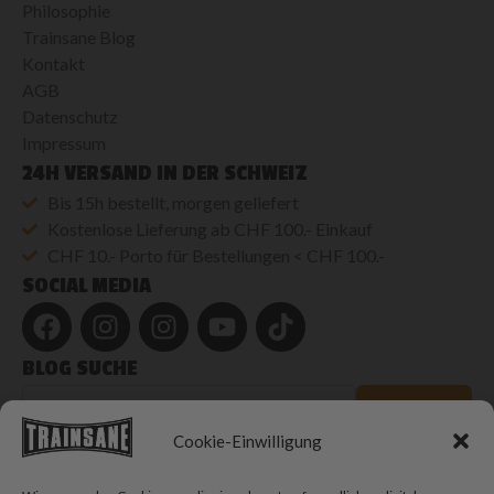
Philosophie
Trainsane Blog
Kontakt
AGB
Datenschutz
Impressum
24H VERSAND IN DER SCHWEIZ
Bis 15h bestellt, morgen geliefert
Kostenlose Lieferung ab CHF 100.- Einkauf
CHF 10.- Porto für Bestellungen < CHF 100.-
SOCIAL MEDIA
BLOG SUCHE
Blog
durchsuchen
SUCHEN
Cookie-Einwilligung
© 2026 Trainsane Shop. Alle Rechte vorbehalten.