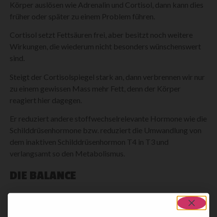
Körper auslösen wie Adrenalin und Cortisol, dann kann dies
früher oder später zu einem Problem führen.
Cortisol setzt Fettsäuren frei, aber besitzt noch weitere
Wirkungen, die wiederum nicht besonders wünschenswert
sind.
Steigt der Cortisolspiegel stark an, dann verbrennen wir nur
zu einem gewissen Mass mehr Fett, denn der Körper
reagiert hier dagegen.
Er reduziert andere stoffwechselrelevante Hormone wie die
Schilddrüsenhormone bzw. reduziert die Umwandlung von
dem inaktiven Schilddrüsenhormon T4 in T3 und
verlangsamt so den Metabolismus.
DIE BALANCE
Wir müssen also dafür sorgen, dass katabole und anabole
Vorgänge in einer Balance sind. Das bedeutet nicht, dass die