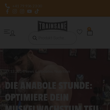
+41 79 936 23 00
0
27.12.2014
News & Updates
,
Nutrition
DIE ANABOLE STUNDE:
OPTIMIERE DEIN
MUSKELWACHSTUM TEIL