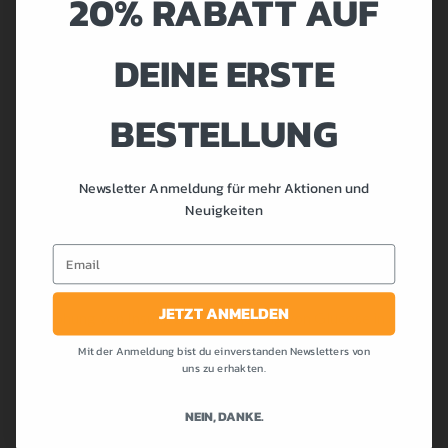
20% RABATT AUF
katabolen Vorgänge 50% der gesamten Abläufe im Körper
einnehmen müssen, sondern dass wir jene erwünschten
DEINE ERSTE
katabolen Vorgänge und anabole Vorgänge maximieren
können.
BESTELLUNG
Unerwünschte katabole Vorgänge wie Proteinabbau und
anabole Vorgänge wie Fettspeicherung müssen wir
vermeiden!
Newsletter Anmeldung für mehr Aktionen und
Nur darum geht es. Wir haben nun gelernt im letzten Artikel,
Neuigkeiten
wie wir eine optimale Post-Workout-Mahlzeit kreieren, die
Email
nur die wünschenswerten anabolen Vorgänge im Körper
auslöst:
JETZT ANMELDEN
– Erhöhung von Insulin zur Speicherung von Glucose in den
Glykogenspeicher
Mit der Anmeldung bist du einverstanden Newsletters von
– Aktivierung des mTOR-Pfades
uns zu erhakten.
– Reduktion des Cortisolspiegels
NEIN, DANKE.
Genauso haben wir gelernt, dass wir morgens die