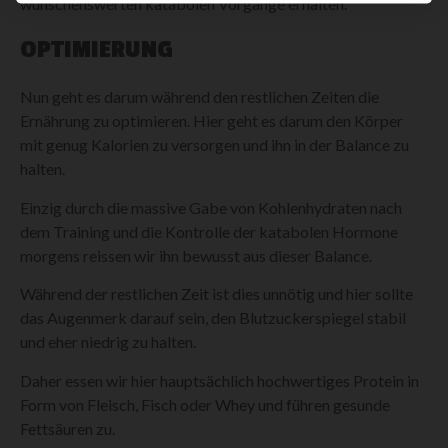
wünschenswerten katabolen Vorgänge erhalten.
OPTIMIERUNG
Nun geht es darum während den restlichen Zeiten die
Ernährung zu optimieren. Hier geht es darum den Körper
mit genug Kalorien zu versorgen und ihn in der Balance zu
halten.
Einzig durch die massive Gabe von Kohlenhydraten nach
dem Training und die Kontrolle der katabolen Hormone
morgens reissen wir ihn bewusst aus dieser Balance.
Während der restlichen Zeit ist dies unnötig und hier sollte
das Augenmerk darauf sein, den Blutzuckerspiegel stabil
und eher niedrig zu halten.
Daher essen wir hier hauptsächlich hochwertiges Protein in
Form von Fleisch, Fisch oder Whey und führen gesunde
Fettsäuren zu.