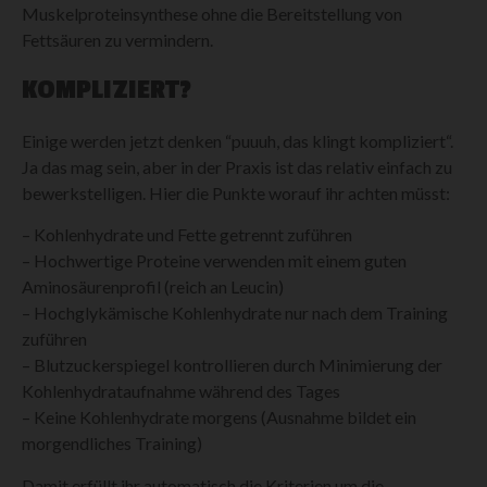
Muskelproteinsynthese ohne die Bereitstellung von
Fettsäuren zu vermindern.
KOMPLIZIERT?
Einige werden jetzt denken “puuuh, das klingt kompliziert“.
Ja das mag sein, aber in der Praxis ist das relativ einfach zu
bewerkstelligen. Hier die Punkte worauf ihr achten müsst:
– Kohlenhydrate und Fette getrennt zuführen
– Hochwertige Proteine verwenden mit einem guten
Aminosäurenprofil (reich an Leucin)
– Hochglykämische Kohlenhydrate nur nach dem Training
zuführen
– Blutzuckerspiegel kontrollieren durch Minimierung der
Kohlenhydrataufnahme während des Tages
– Keine Kohlenhydrate morgens (Ausnahme bildet ein
morgendliches Training)
Damit erfüllt ihr automatisch die Kriterien um die