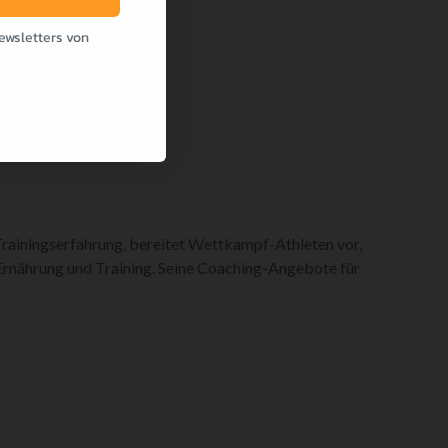
ewsletters von
ainingserfahrung, bereitet Wettkampf-Athleten vor,
n Ernährung und Training. Seine Coaching-Angebote für