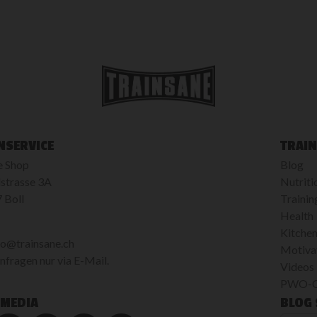
NSERVICE
TRAIN
e Shop
Blog
strasse 3A
Nutriti
 Boll
Trainin
Health
Kitche
fo@trainsane.ch
Motiva
fragen nur via E-Mail.
Videos
PWO-Ca
 MEDIA
BLOG