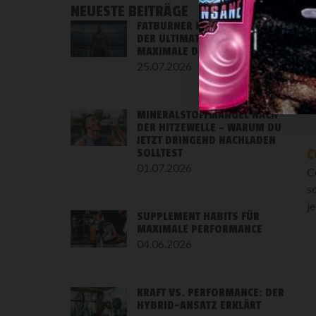
NEUESTE BEITRÄGE
FATBURNER KAPSELN SCHWEIZ:
DER ULTIMATIVE GUIDE FÜR
MAXIMALE DEFINITION 2026
25.07.2026
MINERALSTOFFMANGEL NACH
DER HITZEWELLE – WARUM DU
JETZT DRINGEND NACHLADEN
C
SOLLTEST
01.07.2026
C
s
j
SUPPLEMENT HABITS FÜR
MAXIMALE PERFORMANCE
04.06.2026
KRAFT VS. PERFORMANCE: DER
HYBRID-ANSATZ ERKLÄRT