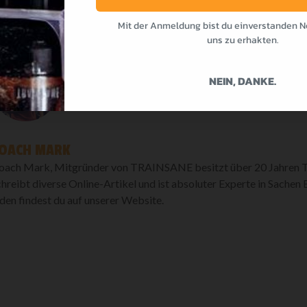
Mit der Anmeldung bist du einverstanden N
ABOUT AUTHOR:
uns zu erhakten.
NEIN, DANKE.
OACH MARK
oach Mark, Mitgründer von TRAINSANE besitzt über 20 Jahren Tr
chreibt diverse Online-Artikel und ist absoluter Experte in Sache
eden findest du auf unserer Website.