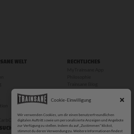
SANE WELT
RECHTLICHES
MyTrainsane App
on
Philosophie
g
Trainsane Blog
Kontakt
n
AGB
Cookie-Einwilligung
tion
Datenschutz
Impressum
Wir verwenden Cookies, um dir einen benutzerfreundlichen
rbCalculator
digitalen Auftritt sowie um personalisierte Anzeigen und Angebote
zur Verfügung zu stellen. Indem du auf „Zustimmen“ klickst,
 SUCHE
stimmst du deren Verwendung zu. Weitere Informationen findest