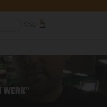
0
N WERK”