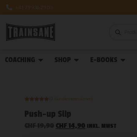
+41 79 936 23 00
COACHING
SHOP
E-BOOKS
(
2
Kundenrezensionen)
Bewertet
2
mit
5.00
Push-up Slip
von 5,
basierend
auf
CHF
19,90
CHF
14,90
INKL. MWST
Kundenbewertungen