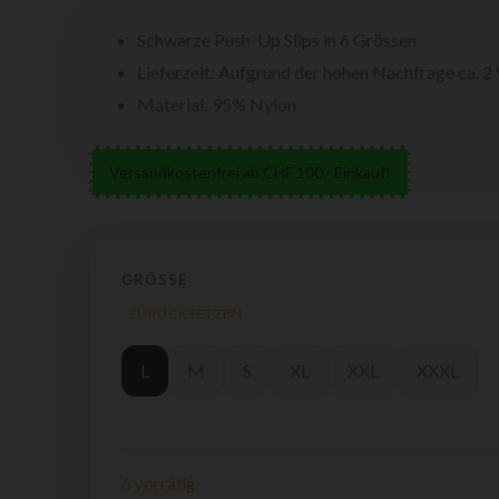
Schwarze Push-Up Slips in 6 Grössen
Lieferzeit: Aufgrund der hohen Nachfrage ca. 
Material: 95% Nylon
Versandkostenfrei ab CHF 100.- Einkauf!
GRÖSSE
ZURÜCKSETZEN
L
M
S
XL
XXL
XXXL
6 vorrätig