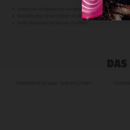
Lieferzeit: Aufgrund der hohen Nachfrage ca. 2 Wochen.
Bestelle eine Grösse höher als deine tatsächliche Grösse. 
Kein Umtausch bei diesem Produkt.
DAS
TRAINSANE Stringer Tank MILITARY
TRAINSA