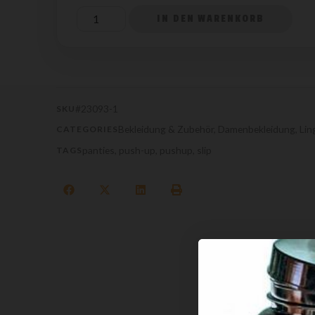
IN DEN WARENKORB
#23093-1
SKU
Bekleidung & Zubehör
,
Damenbekleidung
,
Lin
CATEGORIES
panties
,
push-up
,
pushup
,
slip
TAGS