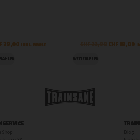
F
39,00
CHF
22,90
CHF
18,00
INKL. MWST
I
WÄHLEN
WEITERLESEN
NSERVICE
TRAIN
e Shop
Blog
strasse 3A
Nutriti