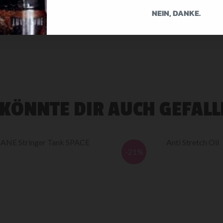
NEIN, DANKE.
Die Slips sind eher klein geschnitten.
 KÖNNTE DIR AUCH GEFALL
NE Stringer Tank SPACE
Anti Stretch Oil
-21%