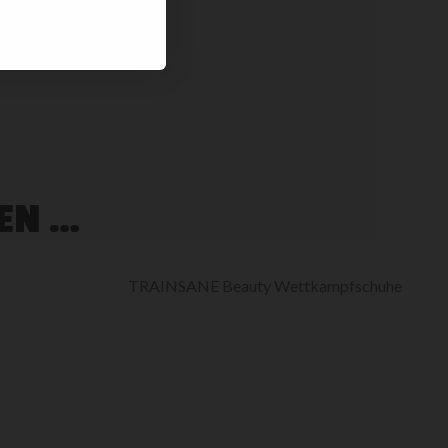
EN …
TRAINSANE Beauty Wettkampfschuhe