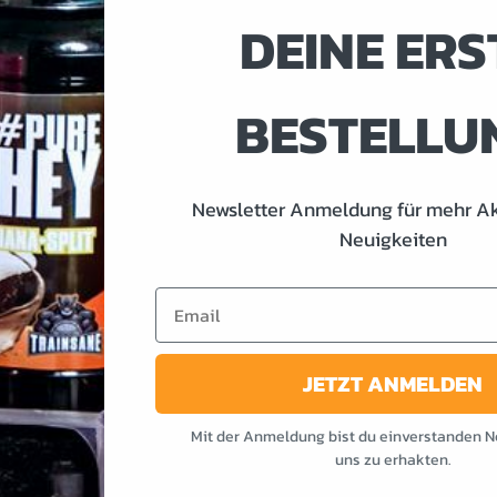
DEINE ERS
NSIONEN (2)
BESTELLU
Newsletter Anmeldung für mehr A
Neuigkeiten
lle, dass kein Weg zu einem Knack-Po an intensiven und regelmäss
Email
betonen möchte – und hier kommt der Push-up Slip zum Einsatz! Ke
ervorgehoben
werden!
JETZT ANMELDEN
 noch mehr mit diesen sehr bequemen Push-up Panties. Egal welches
Mit der Anmeldung bist du einverstanden N
er Look garantiert!
uns zu erhakten.