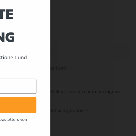
TE
NG
ktionen und
igen Glute-Workouts vorbeiführt.
ine Fake-Einlagen, kein Silikon, sondern nur
deine eigene
 Outfit, neidische Blicke sind garantiert!
ewsletters von