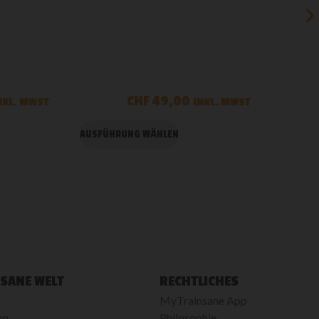
CHF
49,00
NKL. MWST
INKL. MWST
AUSFÜHRUNG WÄHLEN
W
SANE WELT
RECHTLICHES
MyTrainsane App
on
Philosophie