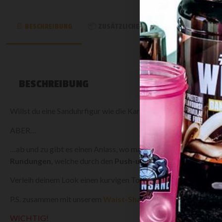
BESCHREIBUNG
ZUSÄTZLICHE INFORMATION
REZE
BESCHREIBUNG
Willst du eine Sanduhrfigur wie die Kardashians? Wir wissen a
ABER…
…ab und zu gibt es einen Anlass, wo man die Kurven noch mehr 
Rundungen,
welche durch den
Push-up Effekt noch mehr h
Verleih deinem Look einen kurvigen Touch und betone deinen Po
P.S. zusammen mit unserem
Waist-Shaper Corset
ist der Kill
WICHTIG!