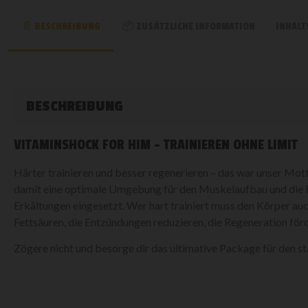
BESCHREIBUNG
ZUSÄTZLICHE INFORMATION
INHALT
BESCHREIBUNG
VITAMINSHOCK FOR HIM – TRAINIEREN OHNE LIMIT
Härter trainieren und besser regenerieren – das war unser Mo
damit eine optimale Umgebung für den Muskelaufbau und die Re
Erkältungen eingesetzt. Wer hart trainiert muss den Körper 
Fettsäuren, die Entzündungen reduzieren, die Regeneration för
Zögere nicht und besorge dir das ultimative Package für den 