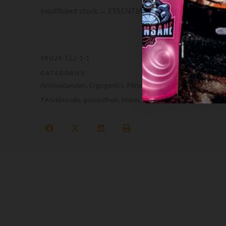
Insufficient stock → ESSENTIAL - Die essentiellen Vitam
24-152-1-1
SKU
CATEGORIES
Antioxidanzien
,
Ergogenics
,
Mineralstoffe
,
Supplemente für
bundle
,
gesundheit
,
Mann
,
testosteron
TAGS