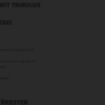
MIT TRIBULUS
EGEL
restris Präparat (95%
tosteron zu regulieren!
tem!
ignet!
STÄRKSTEN