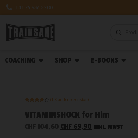
+41 79 936 23 00
COACHING
SHOP
E-BOOKS
(
1
Kundenrezension)
Bewertet
1
mit
4.00
VITAMINSHOCK for Him
von 5,
basierend
auf
CHF
104,60
CHF
69,90
INKL. MWST
Kundenbewertung