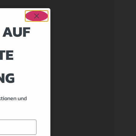
 AUF
TE
NG
ktionen und