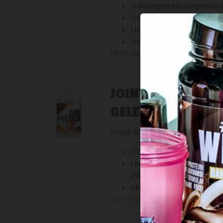
Nahrungsergänzungsmittel 
Erhöht die Vitalität!
Hochdosiert!
Schweizer Rezeptur!
Nicht vorrätig
JOINTFLEX - NÄHR
GELENKE MIT 3-F
Inhalt: 60 Tabletten
1'000 mg Glucosamin, 400
Unterstützt die Gelenkges
Zähne!
Ideal bei Training mit sch
31 vorrätig