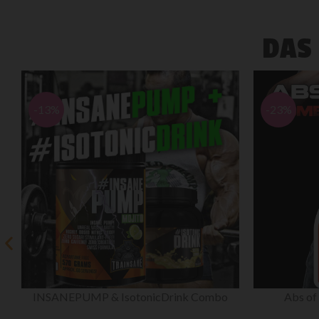
DAS
-23%
-31%
Abs of Steel Combo – FOR HIM
Day & Night 