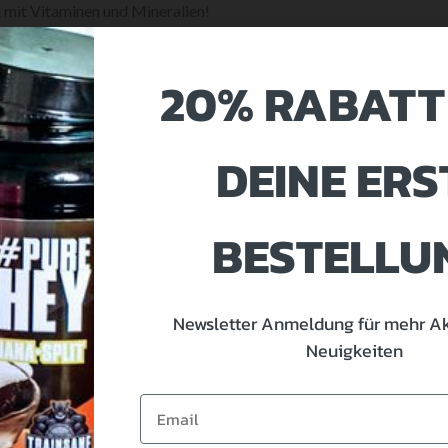
mit Vitaminen und Mineralien!
20% RABATT
DEINE ERS
STOFF FÜR DIE
ACHER WIRKUNG
BESTELLU
 mg Chondroitin & 600 mg MSM!
Newsletter Anmeldung für mehr A
undheit, sowie Knochen und
Neuigkeiten
werem Gewicht!
Email