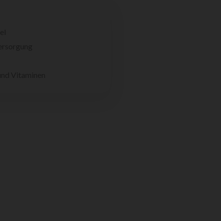
el
ersorgung
und Vitaminen