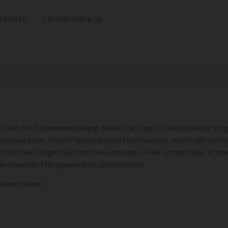
SSTOFFE
REZENSIONEN (1)
tto bei der Zusammenstellung dieses Package! #TestoBooster sorgt
generation. #JointFlex unterstützt die Gelenke, womit wir härte
auch mit den nötigen Nährstoffen versorgen. Hier kommt dann #Om
dern und die Herzgesundheit unterstützen.
starken Mann!