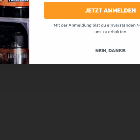
ine und Mineralien für IHN
JETZT ANMELDEN
Mit der Anmeldung bist du einverstanden N
uns zu erhakten.
NEIN, DANKE.
 Männer
,
Vitamine & Mineralien