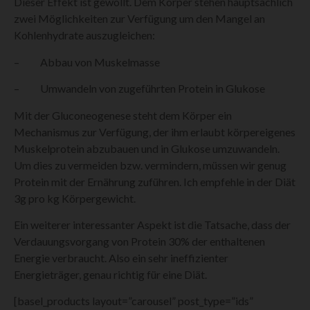
Dieser Effekt ist gewollt. Dem Körper stehen hauptsächlich
zwei Möglichkeiten zur Verfügung um den Mangel an
Kohlenhydrate auszugleichen:
– Abbau von Muskelmasse
– Umwandeln von zugeführten Protein in Glukose
Mit der Gluconeogenese steht dem Körper ein
Mechanismus zur Verfügung, der ihm erlaubt körpereigenes
Muskelprotein abzubauen und in Glukose umzuwandeln.
Um dies zu vermeiden bzw. vermindern, müssen wir genug
Protein mit der Ernährung zuführen. Ich empfehle in der Diät
3g pro kg Körpergewicht.
Ein weiterer interessanter Aspekt ist die Tatsache, dass der
Verdauungsvorgang von Protein 30% der enthaltenen
Energie verbraucht. Also ein sehr ineffizienter
Energieträger, genau richtig für eine Diät.
[basel_products layout=”carousel” post_type=”ids”