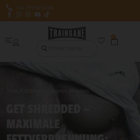
+41 79 936 23 00
0
26.06.2013
News & Updates
,
Nutrition
GET SHREDDED –
MAXIMALE
FETTVERBRENNUNG: