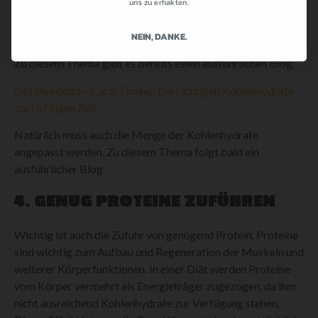
uns zu erhakten.
Körperfett ist ausgeschlossen bzw. stark vermindert.
NEIN, DANKE.
Zu diesem Thema gibt es bereits einen ausführlichen Blog:
Get Shredded – Carb Timing: Die richtigen Kohlenhydrate
zur richtigen Zeit
Natürlich muss auch die Menge der Kohlenhydrate
angepasst werden. Zu diesem Thema folgt bald ein
ausführlicher Blog.
4. GENUG PROTEINE ZUFÜHREN
Wichtig ist auch die Zufuhr von genügend Protein. Proteine
sind wichtig zum Aufbau und Regeneration der Muskeln und
weiterer Körperfunktionen. In einer Diät werden Proteine
vom Körper vermehrt als Energieträger zugezogen, da ihm
nicht ausreichend Kohlenhydrate zur Verfügung stehen.