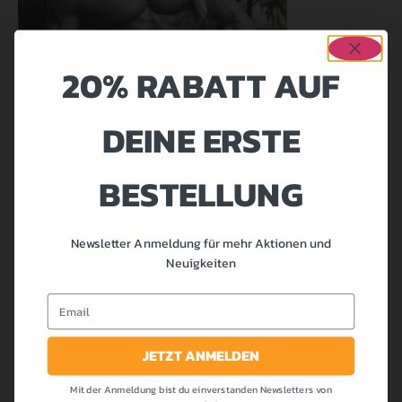
20% RABATT AUF
DEINE ERSTE
BESTELLUNG
Kalorienreduktion muss für eine erfolgreiche
Körperfettreduktion die Insulinausschüttung kontrolliert
Newsletter Anmeldung für mehr Aktionen und
werden. Wir nehmen also die Kohlenhydrate bedarfsgerecht
Neuigkeiten
auf, d.h. nur nach dem Training.
Email
In dieser Zeit Ist durch die gesteigerte Insulinsensibilität der
Muskeln der beste Zeitpunkt zur Aufnahme der
JETZT ANMELDEN
Kohlenhydrate gegeben.
Mit der Anmeldung bist du einverstanden Newsletters von
Das Risiko einer Umwandlung und Speicherung zu