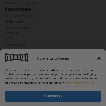
PWO-CarbCalculator
RECHTLICHES
MyTrainsane App
Philosophie
Trainsane Blog
Kontakt
AGB
Datenschutz
Impressum
24H VERSAND IN DER SCHWEIZ
Cookie-Einwilligung
Bis 15h bestellt, morgen geliefert
Kostenlose Lieferung ab CHF 100.- Einkauf
Wir verwenden Cookies, um dir einen benutzerfreundlichen digitalen
CHF 10.- Porto für Bestellungen < CHF 100.-
Auftritt sowie um personalisierte Anzeigen und Angebote zur Verfügung zu
stellen. Indem du auf „Zustimmen“ klickst, stimmst du deren Verwendung
SOCIAL MEDIA
zu. Weitere Informationen findest du in unserer
Datenschutzerklärung .
AKZEPTIEREN
BLOG SUCHE
Blog