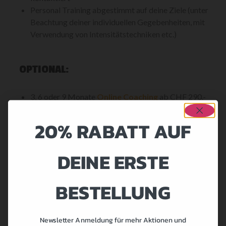
Personal Training abgestimmt auf deine Ziele (unter
Beachtung deiner individuellen Gegebenheiten, mit
Verwendung von Intensitätstechniken etc.)
OPTIONAL:
3, 6 oder 9 Monate
Online Coaching
ab CHF 290.-
Optimierter
Trainings- und Ernährungsplan
nach
deinen Bedürfnissen ab CHF 199.-
20% RABATT AUF
Fettmessung mit Caliper CHF 20.-
Nach Zahlungseingang wirst du innerhalb von 72 Stunden
DEINE ERSTE
kontaktiert.
BESTELLUNG
Newsletter Anmeldung für mehr Aktionen und