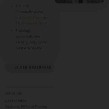
1 Stunde
Personaltraining
mit
Coach Mark
im
TRAINSANE GYM
Trainings
ausserhalb vom
TRAINSANE GYM
nach Absprache
IN DEN WARENKORB
24-018
SKU
CATEGORIES
Coaching
,
Personal Training