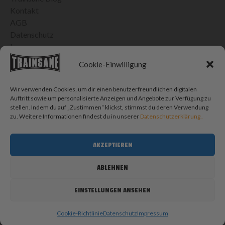
Kontakt
AGB
Datenschutz
Impressum
24H VERSAND IN DER SCHWEIZ
Cookie-Einwilligung
Bis 15h bestellt, morgen geliefert
Kostenlose Lieferung ab CHF 100.- Einkauf
Wir verwenden Cookies, um dir einen benutzerfreundlichen digitalen
CHF 10.- Porto für Bestellungen < CHF 100.-
Auftritt sowie um personalisierte Anzeigen und Angebote zur Verfügung zu
stellen. Indem du auf „Zustimmen“ klickst, stimmst du deren Verwendung
SOCIAL MEDIA
zu. Weitere Informationen findest du in unserer
Datenschutzerklärung .
AKZEPTIEREN
BLOG SUCHE
Blog
ABLEHNEN
durchsuchen
SUCHEN
EINSTELLUNGEN ANSEHEN
© 2026 Trainsane Shop. Alle Rechte vorbehalten.
Cookie-Richtlinie
Datenschutz
Impressum