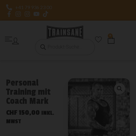
+41 79 936 23 00
0
Personal
Training mit
Coach Mark
CHF
150,00
INKL.
MWST