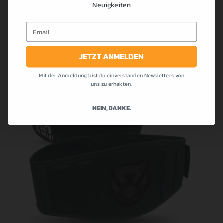
DAS KÖNNTE DIR AUCH
Neuigkeiten
Email
GEFALLEN …
JETZT ANMELDEN
Mit der Anmeldung bist du einverstanden Newsletters von
uns zu erhakten.
NEIN, DANKE.