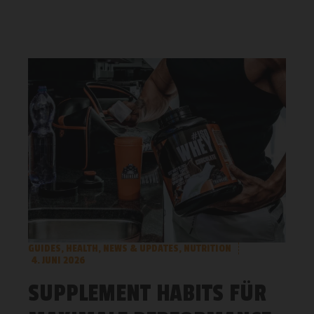
GUIDES
,
HEALTH
,
NEWS & UPDATES
,
NUTRITION
4. JUNI 2026
SUPPLEMENT HABITS FÜR