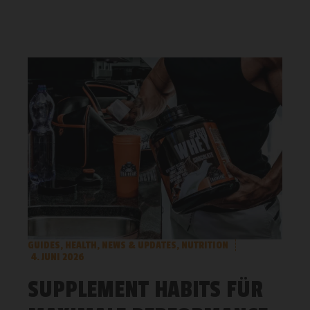
GUIDES
,
HEALTH
,
NEWS & UPDATES
,
NUTRITION
4. JUNI 2026
SUPPLEMENT HABITS FÜR