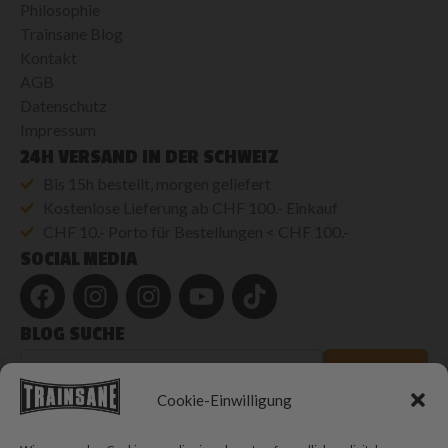
Philosophie
Trainsane Blog
Kontakt
AGB
Datenschutz
Impressum
24H VERSAND IN DER SCHWEIZ
Bis 15h bestellt, morgen geliefert
Kostenlose Lieferung ab CHF 100.- Einkauf
CHF 10.- Porto für Bestellungen < CHF 100.-
SOCIAL MEDIA
BLOG SUCHE
Blog
durchsuchen
SUCHEN
Cookie-Einwilligung
© 2026 Trainsane Shop. Alle Rechte vorbehalten.