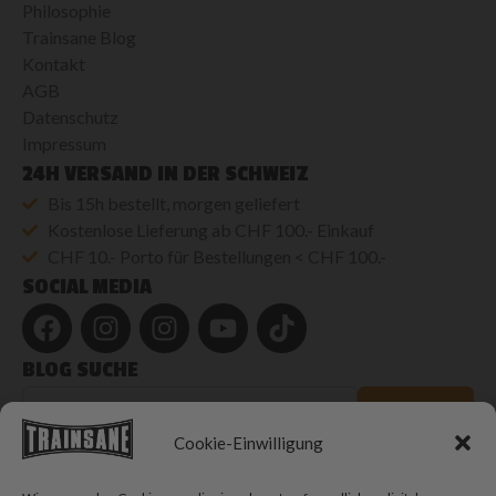
Philosophie
Trainsane Blog
Kontakt
AGB
Datenschutz
Impressum
24H VERSAND IN DER SCHWEIZ
Bis 15h bestellt, morgen geliefert
Kostenlose Lieferung ab CHF 100.- Einkauf
CHF 10.- Porto für Bestellungen < CHF 100.-
SOCIAL MEDIA
BLOG SUCHE
Blog
durchsuchen
SUCHEN
Cookie-Einwilligung
© 2026 Trainsane Shop. Alle Rechte vorbehalten.