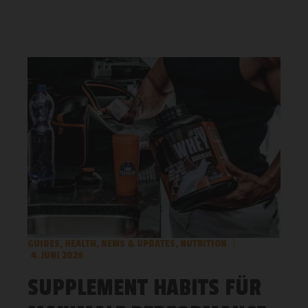
GUIDES
,
HEALTH
,
NEWS & UPDATES
,
NUTRITION
4. JUNI 2026
SUPPLEMENT HABITS FÜR