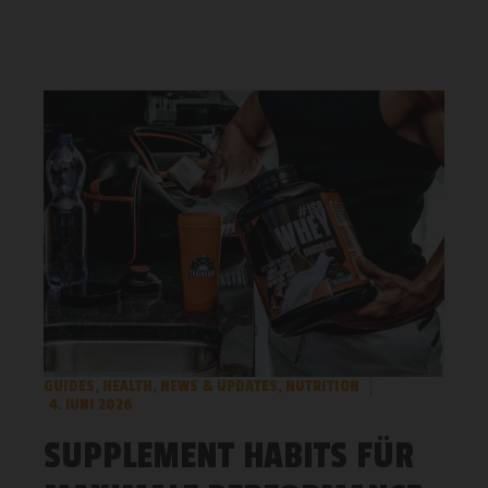
GUIDES
,
HEALTH
,
NEWS & UPDATES
,
NUTRITION
4. JUNI 2026
SUPPLEMENT HABITS FÜR