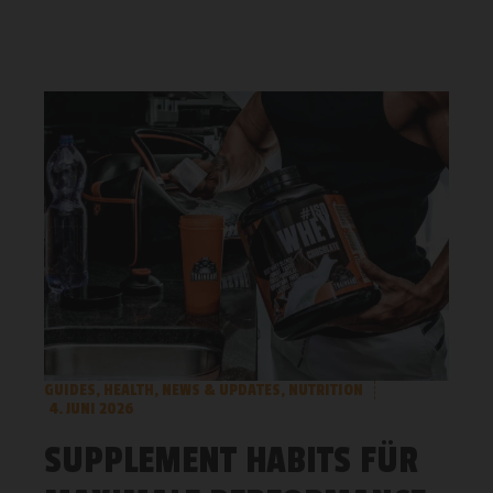
GUIDES
,
HEALTH
,
NEWS & UPDATES
,
NUTRITION
4. JUNI 2026
SUPPLEMENT HABITS FÜR