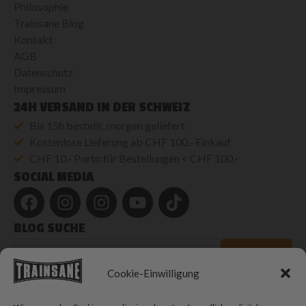
Philosophie
Trainsane Blog
Kontakt
AGB
Datenschutz
Impressum
24H VERSAND IN DER SCHWEIZ
Bis 15h bestellt, morgen geliefert
Kostenlose Lieferung ab CHF 100.- Einkauf
CHF 10.- Porto für Bestellungen < CHF 100.-
SOCIAL MEDIA
BLOG SUCHE
Blog
durchsuchen
SUCHEN
Cookie-Einwilligung
© 2026 Trainsane Shop. Alle Rechte vorbehalten.