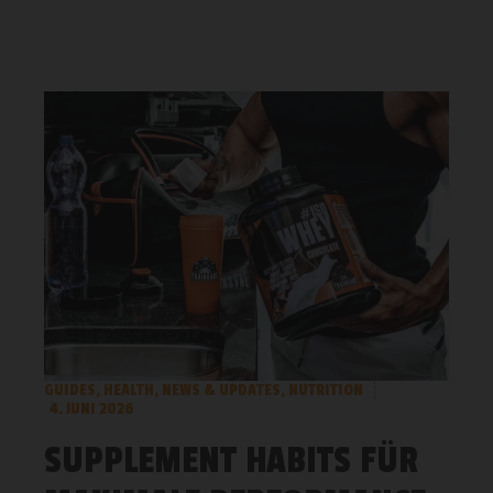
GUIDES
,
HEALTH
,
NEWS & UPDATES
,
NUTRITION
4. JUNI 2026
SUPPLEMENT HABITS FÜR