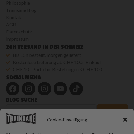
Philosophie
Trainsane Blog
Kontakt
AGB
Datenschutz
Impressum
24H VERSAND IN DER SCHWEIZ
Bis 15h bestellt, morgen geliefert
Kostenlose Lieferung ab CHF 100.- Einkauf
CHF 10.- Porto für Bestellungen < CHF 100.-
SOCIAL MEDIA
BLOG SUCHE
Blog
durchsuchen
SUCHEN
Cookie-Einwilligung
© 2026 Trainsane Shop. Alle Rechte vorbehalten.