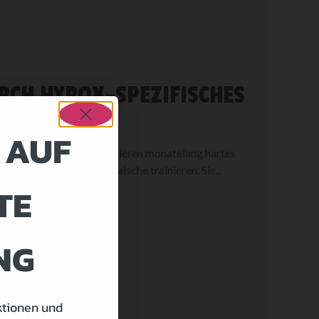
RCH HYROX-SPEZIFISCHES
 AUF
onierte Athleten investieren monatelang hartes
, sondern weil sie das Falsche trainieren. Sie...
TE
NG
ktionen und