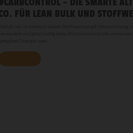
#CARBCONTROL – DIE SMARTE AL
CO. FÜR LEAN BULK UND STOFFW
Stell dir vor, du könntest deinen Stoffwechsel auf Höchstleistung 
verwandeln und gleichzeitig deine Blutzuckerkontrolle verbesser
gehypten Ozempic oder...
MEHR LESEN