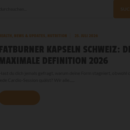
Blog
durchsuchen
SUC
HEALTH
,
NEWS & UPDATES
,
NUTRITION
25. JULI 2026
FATBURNER KAPSELN SCHWEIZ: D
MAXIMALE DEFINITION 2026
Hast du dich jemals gefragt, warum deine Form stagniert, obwohl
jede Cardio-Session quälst? Wir alle......
MEHR LESEN