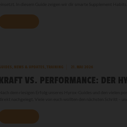
einsetzt. In diesem Guide zeigen wir dir smarte Supplement Habits,
MEHR LESEN
GUIDES
,
NEWS & UPDATES
,
TRAINING
21. MAI 2026
KRAFT VS. PERFORMANCE: DER H
Nach dem riesigen Erfolg unseres Hyrox-Guides und den vielen p
direkt nachgelegt. Viele von euch wollten den nächsten Schritt – und
MEHR LESEN