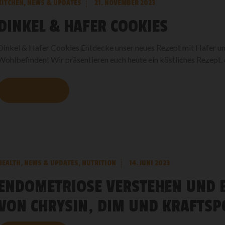
KITCHEN
,
NEWS & UPDATES
21. NOVEMBER 2023
DINKEL & HAFER COOKIES
Dinkel & Hafer Cookies Entdecke unser neues Rezept mit Hafer und 
Wohlbefinden! Wir präsentieren euch heute ein köstliches Rezept, da
MEHR LESEN
HEALTH
,
NEWS & UPDATES
,
NUTRITION
14. JUNI 2023
ENDOMETRIOSE VERSTEHEN UND B
VON CHRYSIN, DIM UND KRAFTSP