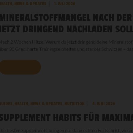
HEALTH
,
NEWS & UPDATES
1. JULI 2026
MINERALSTOFFMANGEL NACH DER
JETZT DRINGEND NACHLADEN SOL
Nach 2 Wochen Hitze: Warum du jetzt dringend deine Mineralstof
über 30 Grad, harte Trainingseinheiten und starkes Schwitzen – das 
MEHR LESEN
GUIDES
,
HEALTH
,
NEWS & UPDATES
,
NUTRITION
4. JUNI 2026
SUPPLEMENT HABITS FÜR MAXIM
Die besten Supplements bringen nur dann echten Fortschritt, wenn