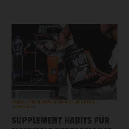
GUIDES
,
HEALTH
,
NEWS & UPDATES
,
NUTRITION
4. JUNI 2026
SUPPLEMENT HABITS FÜR