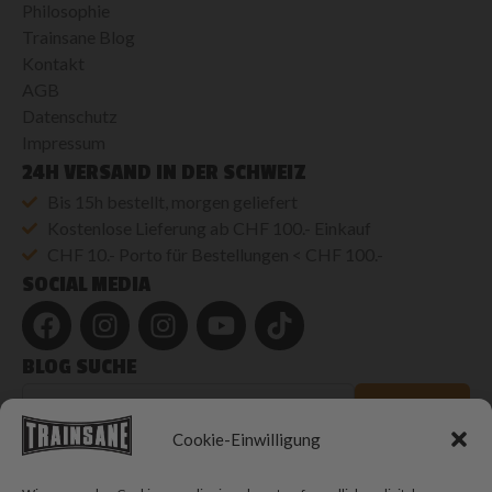
Philosophie
Trainsane Blog
Kontakt
AGB
Datenschutz
Impressum
24H VERSAND IN DER SCHWEIZ
Bis 15h bestellt, morgen geliefert
Kostenlose Lieferung ab CHF 100.- Einkauf
CHF 10.- Porto für Bestellungen < CHF 100.-
SOCIAL MEDIA
BLOG SUCHE
Blog
durchsuchen
SUCHEN
Cookie-Einwilligung
© 2026 Trainsane Shop. Alle Rechte vorbehalten.