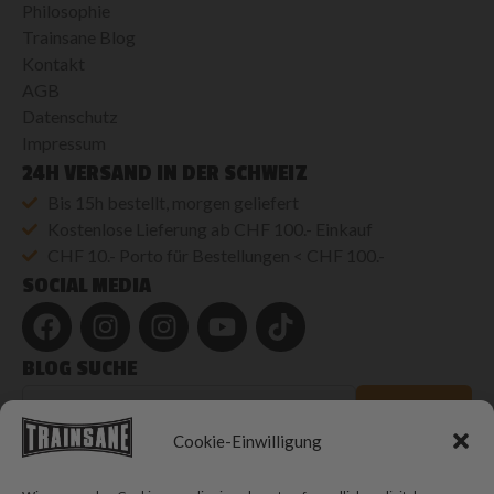
Philosophie
Trainsane Blog
Kontakt
AGB
Datenschutz
Impressum
24H VERSAND IN DER SCHWEIZ
Bis 15h bestellt, morgen geliefert
Kostenlose Lieferung ab CHF 100.- Einkauf
CHF 10.- Porto für Bestellungen < CHF 100.-
SOCIAL MEDIA
BLOG SUCHE
Blog
durchsuchen
SUCHEN
Cookie-Einwilligung
© 2026 Trainsane Shop. Alle Rechte vorbehalten.