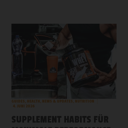
GUIDES
,
HEALTH
,
NEWS & UPDATES
,
NUTRITION
4. JUNI 2026
SUPPLEMENT HABITS FÜR