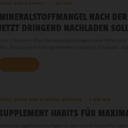
HEALTH
,
NEWS & UPDATES
1. JULI 2026
MINERALSTOFFMANGEL NACH DER
JETZT DRINGEND NACHLADEN SOL
Nach 2 Wochen Hitze: Warum du jetzt dringend deine Mineralstof
über 30 Grad, harte Trainingseinheiten und starkes Schwitzen – das 
MEHR LESEN
GUIDES
,
HEALTH
,
NEWS & UPDATES
,
NUTRITION
4. JUNI 2026
SUPPLEMENT HABITS FÜR MAXIM
Die besten Supplements bringen nur dann echten Fortschritt, wenn