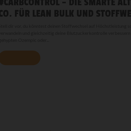
#CARBCONTROL – DIE SMARTE AL
CO. FÜR LEAN BULK UND STOFFW
Stell dir vor, du könntest deinen Stoffwechsel auf Höchstleistung 
verwandeln und gleichzeitig deine Blutzuckerkontrolle verbesser
gehypten Ozempic oder...
MEHR LESEN