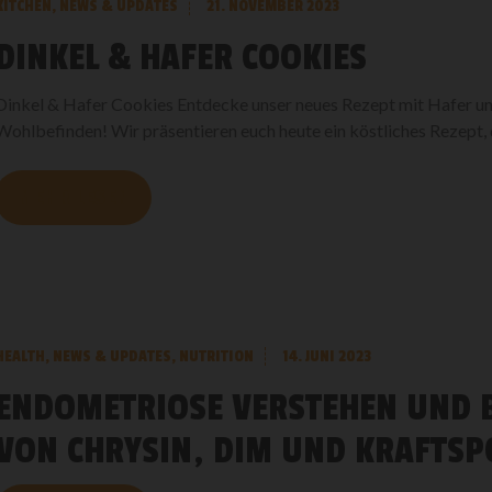
KITCHEN
,
NEWS & UPDATES
21. NOVEMBER 2023
DINKEL & HAFER COOKIES
Dinkel & Hafer Cookies Entdecke unser neues Rezept mit Hafer und 
Wohlbefinden! Wir präsentieren euch heute ein köstliches Rezept, da
MEHR LESEN
HEALTH
,
NEWS & UPDATES
,
NUTRITION
14. JUNI 2023
ENDOMETRIOSE VERSTEHEN UND B
VON CHRYSIN, DIM UND KRAFTSP