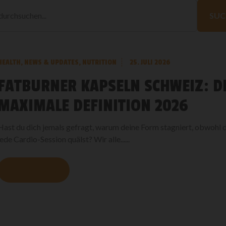
Blog
durchsuchen
SUC
HEALTH
,
NEWS & UPDATES
,
NUTRITION
25. JULI 2026
FATBURNER KAPSELN SCHWEIZ: D
MAXIMALE DEFINITION 2026
Hast du dich jemals gefragt, warum deine Form stagniert, obwohl
jede Cardio-Session quälst? Wir alle......
MEHR LESEN