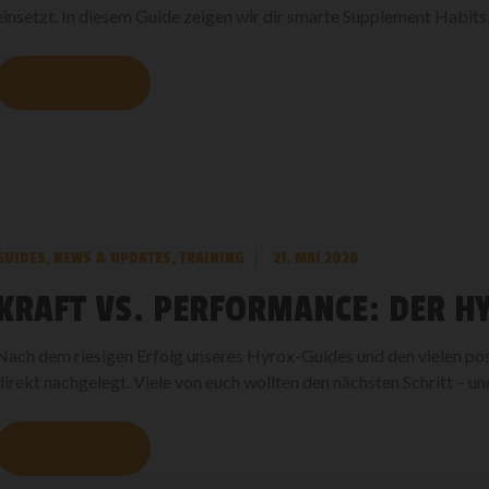
einsetzt. In diesem Guide zeigen wir dir smarte Supplement Habits,
MEHR LESEN
GUIDES
,
NEWS & UPDATES
,
TRAINING
21. MAI 2026
KRAFT VS. PERFORMANCE: DER H
Nach dem riesigen Erfolg unseres Hyrox-Guides und den vielen p
direkt nachgelegt. Viele von euch wollten den nächsten Schritt – und
MEHR LESEN