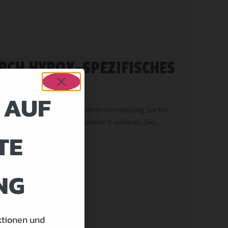
RCH HYROX-SPEZIFISCHES
 AUF
onierte Athleten investieren monatelang hartes
, sondern weil sie das Falsche trainieren. Sie...
TE
NG
ktionen und