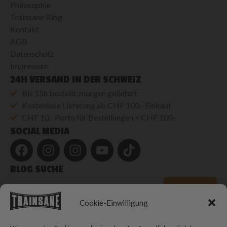
Philosophie
Trainsane Blog
Kontakt
AGB
Datenschutz
Impressum
24H VERSAND IN DER SCHWEIZ
Bis 15h bestellt, morgen geliefert
Kostenlose Lieferung ab CHF 100.- Einkauf
CHF 10.- Porto für Bestellungen < CHF 100.-
SOCIAL MEDIA
BLOG SUCHE
Blog
durchsuchen
SUCHEN
Cookie-Einwilligung
© 2026 Trainsane Shop. Alle Rechte vorbehalten.