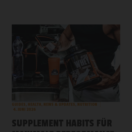
GUIDES
,
HEALTH
,
NEWS & UPDATES
,
NUTRITION
4. JUNI 2026
SUPPLEMENT HABITS FÜR