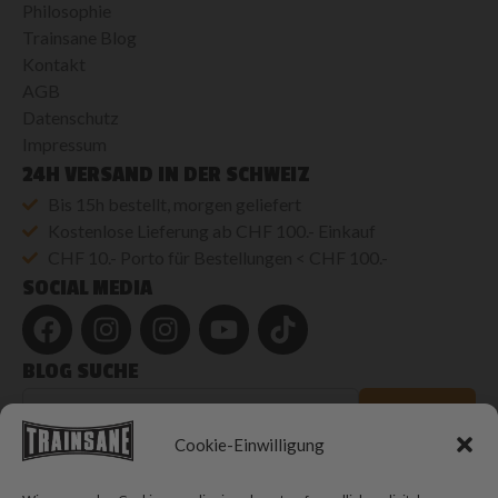
Philosophie
Trainsane Blog
Kontakt
AGB
Datenschutz
Impressum
24H VERSAND IN DER SCHWEIZ
Bis 15h bestellt, morgen geliefert
Kostenlose Lieferung ab CHF 100.- Einkauf
CHF 10.- Porto für Bestellungen < CHF 100.-
SOCIAL MEDIA
BLOG SUCHE
Blog
durchsuchen
SUCHEN
Cookie-Einwilligung
© 2026 Trainsane Shop. Alle Rechte vorbehalten.