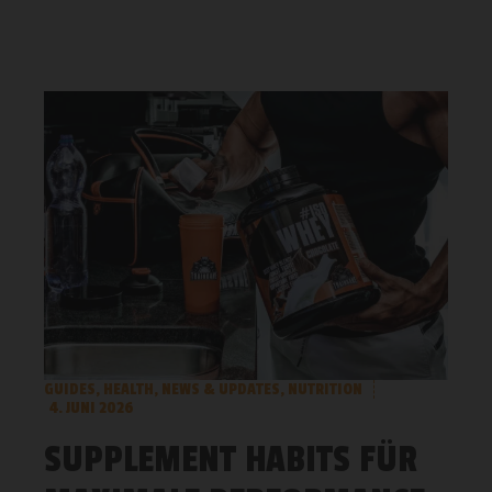
GUIDES
,
HEALTH
,
NEWS & UPDATES
,
NUTRITION
4. JUNI 2026
SUPPLEMENT HABITS FÜR