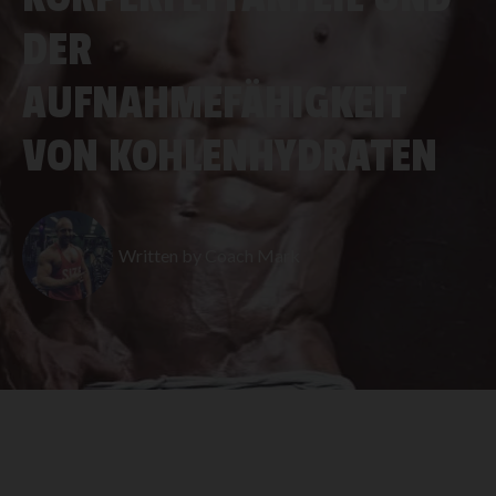
DER
AUFNAHMEFÄHIGKEIT
VON KOHLENHYDRATEN
Written by
Coach Mark