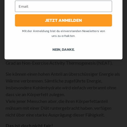
Email
Dies erklärt auch warum viele Menschen nach einer Diät
schnell wieder zunehmen, wenn sie ihre Kohlenhydrat- und
JETZT ANMELDEN
Kalorienzufuhr im Allgemeinen erhöhen.
Mit der Anmeldung bist du einverstanden Newsletters von
THERMOGENESE
uns zu erhakten.
NEIN, DANKE.
Einige Menschen, vor allem jene vorher beschriebenen,
verfügen über eine starke Thermogenese, also einem hohen
Grad an Non-Exercise Activity Thermogenesis (NEAT).
Sie können einen hohen Anteil an überschüssiger Energie als
Wärme verbrennen. Sämtliche zugeführte Energie,
insbesondere Kohlenhydrate wird einfach verbrannt ohne
dass sie an Körperfett zulegen.
Viele jener Menschen aber, die ihren Körperfettanteil
mühsam mit einer Diät runtergebracht haben, verfügen
nicht über eine starke Ausprägung dieser Fähigkeit.
Das ist doch nicht fair!