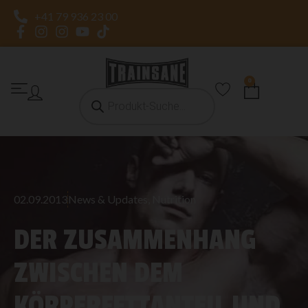
+41 79 936 23 00
0
02.09.2013
News & Updates
,
Nutrition
DER ZUSAMMENHANG
ZWISCHEN DEM
KÖRPERFETTANTEIL UND