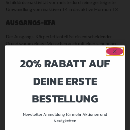
Schilddrüsenaktivität vor, meiste durch eine gesteigerte
Umwandlung vom inaktiven T4 in das aktive Hormon T3.
AUSGANGS-KFA
Der Ausgangs-Körperfettanteil ist ein entscheidender
Grund warum einige Menschen auch mit einer sehr hohen
Zufuhr von Kohlenhydraten umgehen können und dabei
nicht Körperfett zulegen. Vorausgesetzt sie führen
20% RABATT AUF
gleichzeitig nicht noch hohe Mengen an Fett zu.
DEINE ERSTE
Ihr Körper hat eine geringe Anzahl an Adipozyten
(Fettzellen). Der Körper bildet neue Fettzellen nur wenn er
dazu “gezwungen“ wird.
BESTELLUNG
Menschen die einen genauso niedrigen Körperfettanteil
haben, diesen aber durch eine Diät erreicht haben, deren
Newsletter Anmeldung für mehr Aktionen und
Anzahl Fettzellen liegt höher, nur deren Volumen ist
Neuigkeiten
geschrumpft. Eine definitive Elimination von neu gebildeten
Körperfettzellen ist sehr schwierig zu erreichen.