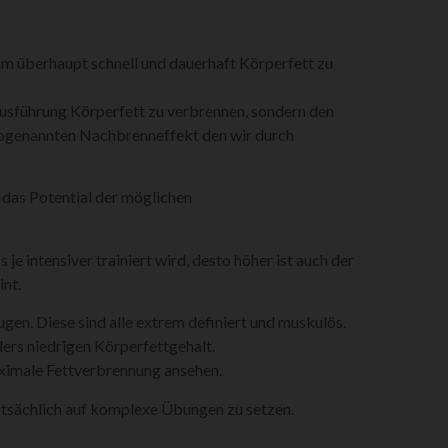
s um überhaupt schnell und dauerhaft Körperfett zu
Ausführung Körperfett zu verbrennen, sondern den
 sogenannten Nachbrenneffekt den wir durch
 das Potential der möglichen
 je intensiver trainiert wird, desto höher ist auch der
nt.
ugen. Diese sind alle extrem definiert und muskulös.
nders niedrigen Körperfettgehalt.
aximale Fettverbrennung ansehen.
uptsächlich auf komplexe Übungen zu setzen.