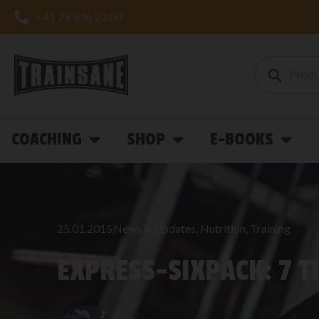
+41 79 936 23 00
COACHING
SHOP
E-BOOKS
25.01.2015
News & Updates
,
Nutrition
,
Training
EXPRESS-SIXPACK: 7 