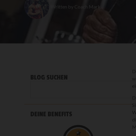
Written by
Coach Mark
D
BLOG SUCHEN
w
e
D
S
W
DEINE BENEFITS
d
M