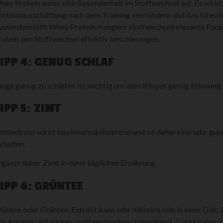
hey Protein weist eine Besonderheit im Stoffwechsel auf. Es wirk
ortisolausschüttung nach dem Training vermindern und das Stressl
usserdem hilft Whey Protein morgens stoffwechselrelevante Par
rotein den Stoffwechsel effektiv beschleunigen.
IPP 4: GENUG SCHLAF
ange genug zu schlafen ist wichtig um dem Körper genug Erholung 
IPP 5: ZIMT
imtextrakt wirkt insulinsensibilisierend und ist daher eine sehr g
 halten.
rgänzt daher Zimt in eurer täglichen Ernährung.
IPP 6: GRÜNTEE
rüntee oder Grüntee-Extrakt kann sehr hilfreich sein in einer Diät. 
en Appetit und wirken stoffwechselbeschleunigend. Trinkt daher üb