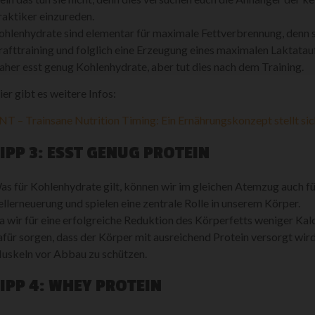
raktiker einzureden.
ohlenhydrate sind elementar für maximale Fettverbrennung, denn s
rafttraining und folglich eine Erzeugung eines maximalen Laktat
aher esst genug Kohlenhydrate, aber tut dies nach dem Training.
ier gibt es weitere Infos:
NT – Trainsane Nutrition Timing: Ein Ernährungskonzept stellt sic
IPP 3: ESST GENUG PROTEIN
as für Kohlenhydrate gilt, können wir im gleichen Atemzug auch für
ellerneuerung und spielen eine zentrale Rolle in unserem Körper.
a wir für eine erfolgreiche Reduktion des Körperfetts weniger Kal
afür sorgen, dass der Körper mit ausreichend Protein versorgt wir
uskeln vor Abbau zu schützen.
IPP 4: WHEY PROTEIN