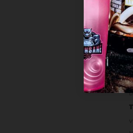
T
B
v
H
w
D
V
N