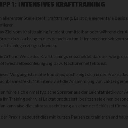
IPP 1: INTENSIVES KRAFTTRAINING
n allererster Stelle steht Krafttraining. Es ist die elementare Basi
rlieren.
as Ziel vom Krafttraining ist nicht unmittelbar oder während der 
örper dazu zu bringen dies danach zu tun. Hier sprechen wir vom
rafttraining erzeugen können.
ie Art und Weise des Krafttrainings entscheidet darüber wie gross
toffwechselbeschleunigung bzw. Nachbrenneffekts ist.
ieser Vorgang ist relativ komplex, doch zeigt sich in der Praxis, dass
achbrenneffekt. Mit intensiv ist die Ansammlung von Laktat gemei
an führe sich einmal typische Sprinter aus der Leichtathletik vor A
a ihr Training sehr viel Laktat produziert, besitzen sie einen beso
an kann also die Laktatausschüttung als einer der Schlüssel für m
n der Praxis bedeutet dies mit kurzen Pausen zu trainieren und ha