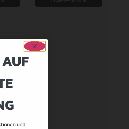
RB
IN DEN WARENKORB
 AUF
TE
NG
ktionen und