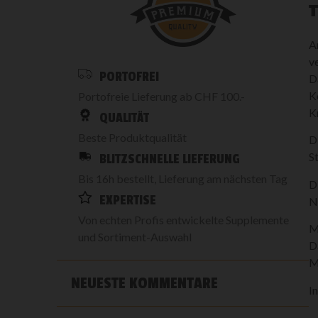
T
A
ve
PORTOFREI
D
K
Portofreie Lieferung ab CHF 100.-
K
QUALITÄT
Beste Produktqualität
D
S
BLITZSCHNELLE LIEFERUNG
Bis 16h bestellt, Lieferung am nächsten Tag
D
EXPERTISE
N
Von echten Profis entwickelte Supplemente
M
und Sortiment-Auswahl
D
M
NEUESTE KOMMENTARE
I