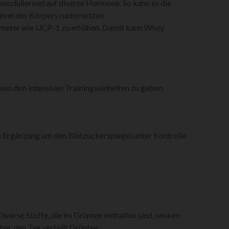
t modulierend auf diverse Hormone. So kann es die
evel des Körpers runtersetzen.
ameter wie UCP-1 zu erhöhen. Damit kann Whey
von den intensiven Trainingseinheiten zu geben.
ute Ergänzung um den Blutzuckerspiegel unter Kontrolle
Diverse Stoffe, die im Grüntee enthalten sind, senken
er den Tag verteilt Grüntee.