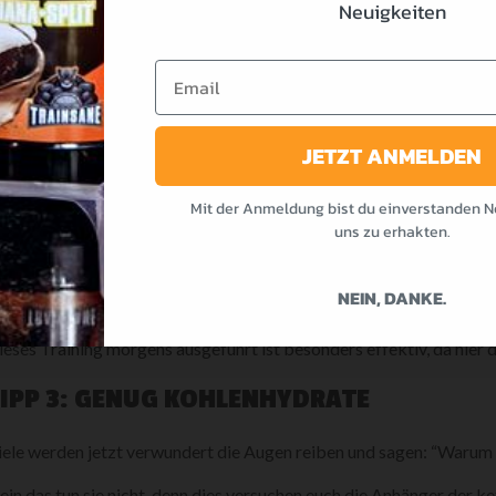
Neuigkeiten
IN DEN WARENKORB
Email
JETZT ANMELDEN
IPP 2: HIIT (HIGH INTENSITY INTERVALL 
Mit der Anmeldung bist du einverstanden N
leiben wir gleich beim trainigstechnischen Aspekt und betrachten ei
uns zu erhakten.
iel Laktat anzuhäufen und damit den Nachbrenneffekt zu maximier
IIT bedeutet viele kurze Sprints zu absolvieren, in welchen wir v
NEIN, DANKE.
ieder runterfallen zu lassen.
ieses Training morgens ausgeführt ist besonders effektiv, da hier
TIPP 3: GENUG KOHLENHYDRATE
iele werden jetzt verwundert die Augen reiben und sagen: “Warum 
ein das tun sie nicht, denn dies versuchen euch die Anhänger der