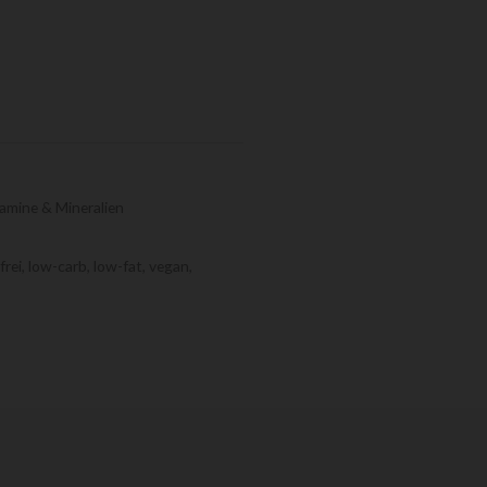
amine & Mineralien
frei
,
low-carb
,
low-fat
,
vegan
,