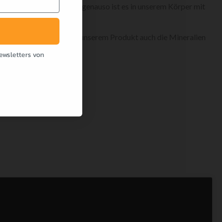
anz schnell nichts mehr, genauso ist es in unserem Körper mit
 auf dem Markt sind bei unserem Produkt auch die Mineralien
ewsletters von
präparat im Programm.