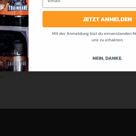
h sind die Schrauben lose im Motor oder fehlen ganz, dann geht g
JETZT ANMELDEN
neralstoffpräparat. Im Gegensatz zu vielen ähnlichen Produkten
setzt.
Mit der Anmeldung bist du einverstanden N
uns zu erhakten.
ens 2 Tabletten mit etwas Wasser einzunehmen.
weiblichen Körper abgestimmtes Multimineral- und Mineralstoff
NEIN, DANKE.
NSANE:
te