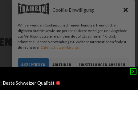
Cookie-Einwilligung
Wir verwenden Cookies, um dir einen benutzerfreundlichen
digitalen Auftritt sowie um personalisierte Anzeigen und Angebote
zur Verfügung zu stellen. Indem du auf „Zustimmen“ klickst,
EN …
stimmst du deren Verwendung zu. Weitere Informationen findest
du in unserer
Datenschutzerklärung .
AKZEPTIEREN
ABLEHNEN
EINSTELLUNGEN ANSEHEN
-54%
x
Cookie-Richtlinie
Datenschutz
Impressum
 | Beste Schweizer Qualität
Get Started Combo FOR HIM