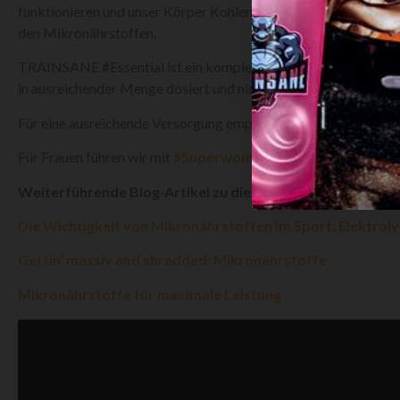
funktionieren und unser Körper Kohlenhydrate und Proteine. Doc
den Mikronährstoffen.
TRAINSANE #Essential ist ein komplettes Multivitamin- und Mi
in ausreichender Menge dosiert und nicht nur Alibi mässig zuge
Für eine ausreichende Versorgung empfehlen wir täglich morg
Für Frauen führen wir mit
#Superwoman
ein perfekt auf den 
Weiterführende Blog-Artikel zu diesem Thema von TRAI
Die Wichtigkeit von Mikronährstoffen im Sport: Elektroly
Gettin‘ massiv and shredded: Mikronährstoffe
Mikronährstoffe für maximale Leistung