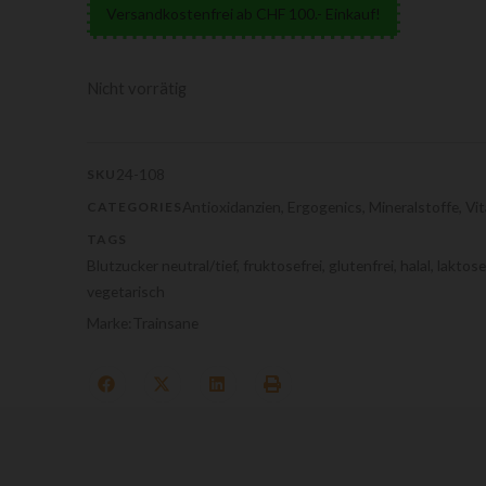
Versandkostenfrei ab CHF 100.- Einkauf!
Nicht vorrätig
24-108
SKU
Antioxidanzien
,
Ergogenics
,
Mineralstoffe
,
Vit
CATEGORIES
TAGS
Blutzucker neutral/tief
,
fruktosefrei
,
glutenfrei
,
halal
,
laktose
vegetarisch
Marke:
Trainsane