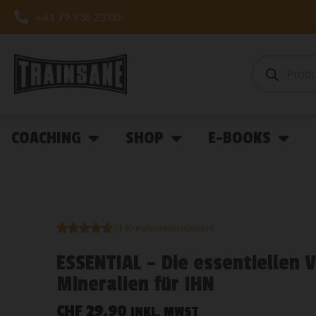
+41 79 936 23 00
COACHING
SHOP
E-BOOKS
(
4
Kundenrezensionen)
Bewertet
4
mit
5.00
ESSENTIAL – Die essentiellen 
von 5,
basierend
Mineralien für IHN
auf
Kundenbewertungen
CHF
29,90
INKL. MWST