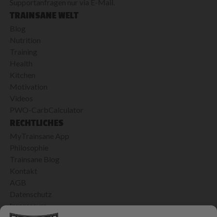
Supportanfragen nur via E-Mail.
TRAINSANE WELT
Blog
Nutrition
Training
Health
Kitchen
Motivation
Videos
PWO-CarbCalculator
RECHTLICHES
MyTrainsane App
Philosophie
Trainsane Blog
Kontakt
AGB
Datenschutz
Impressum