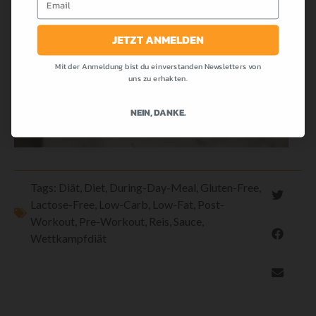
JETZT ANMELDEN
Mit der Anmeldung bist du einverstanden Newsletters von
uns zu erhakten.
NEIN, DANKE.
Tags:
Diät
,
Diet
,
During-Day-Meal
,
Gluten-Free
,
Lactose-Free
,
Low-Carb
,
Low-Fat
,
Post-
Workout
,
Pre-Workout
,
Reis
,
Sauce
,
Wettkampfdiät