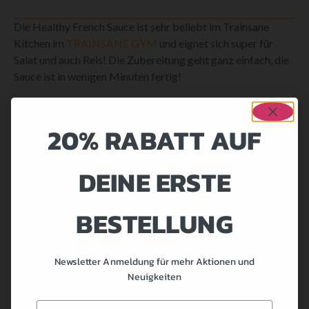
Die Healthy French Sauce ist sehr beliebt im Trainsane
Kitchen im
TRAINSANE GYM
und eignet sich super für
Salat und auch Reis! Die Zubereitung geht ganz einfach, die
Sauce ist in wenigen Minuten fertig!
ZUTATEN:
20% RABATT AUF
250g Magerquark (laktosefrei)
250 Natur Joghurt (laktosefrei)
DEINE ERSTE
1 Schuss Orangensaft
Provence Gewürz
BESTELLUNG
ZUBEREITUNG:
Alles zusammen mischen und in eine Flasche abfüllen. Je
Newsletter Anmeldung für mehr Aktionen und
nach Bedarf bisschen Wasser dazugeben.
Neuigkeiten
Im Kühlschrank ca. für 1 Woche problemlos haltbar.
Email