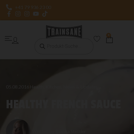
+41 79 936 23 00
0
05.08.2016
Health
,
Kitchen
,
News & Updates
HEALTHY FRENCH SAUCE
Written by
Bianka Stettler